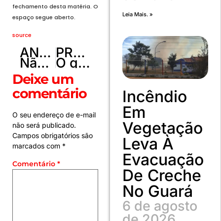
fechamento desta matéria. O
Leia Mais. »
espaço segue aberto.
source
ANTERIOR
PRÓXIMO
Não apoiaremos família Bolsonaro nem Lula em 2026, diz Aécio Neves
O que acontece após o Supremo manter a prisão preventiva de Bolsonaro?
Deixe um
comentário
Incêndio
Em
O seu endereço de e-mail
Vegetação
não será publicado.
Campos obrigatórios são
Leva À
marcados com
*
Evacuação
Comentário
*
De Creche
No Guará
6 de agosto
de 2026