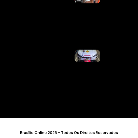
Resistência
De Big
Techs A
Novas
Regras
Digitais
Ler Mais
»
PMDF
Intensifica
Combate
Aos Crimes
Patrimoniais
E Prende
Criminosos
Reincidentes
Em Duas
Ações
Distintas Na
Asa Norte
Ler Mais
»
Brasília Online 2025 - Todos Os Direitos Reservados