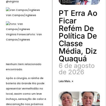
@virginia
PT Erra Ao
Van Campos/AgNews
Ficar
Refém De
Política De
Virginia Fonseca
Foto: Van
Campos/AgNews
Classe
Média, Diz
Voltar
Próximo
Quaquá
6 de agosto
Nenhum item relacionado
encontrado.
de 2026
Após a cirurgia, a rainha de
Leia Mais. »
bateria da Grande Rio pode
apresentar vermelhidão no
local, assim como um leve
inchaço, sensação de calor e
descamação nos próximos