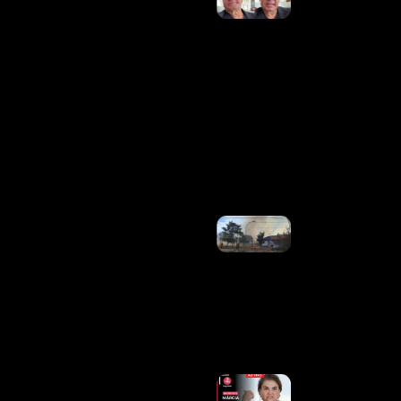
Lágrimas,
Frank
Aguiar
Lamenta
Morte Do
Pai;
Cantor
Não
Chegou A
Tempo
Do
Velório
Ler
Mais »
Incêndio
Em
Vegetação
Leva À
Evacuação
De Creche
No Guará
Ler
Mais »
Governo
Lula Vê