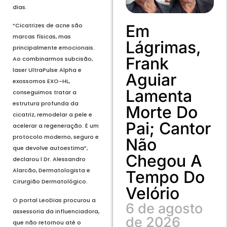
dias.
Em
“Cicatrizes de acne são
marcas físicas, mas
Lágrimas,
principalmente emocionais.
Frank
Ao combinarmos subcisão,
laser UltraPulse Alpha e
Aguiar
exossomos EXO-HL,
Lamenta
conseguimos tratar a
estrutura profunda da
Morte Do
cicatriz, remodelar a pele e
Pai; Cantor
acelerar a regeneração. É um
protocolo moderno, seguro e
Não
que devolve autoestima”,
Chegou A
declarou l Dr. Alessandro
Alarcão, Dermatologista e
Tempo Do
Cirurgião Dermatológico.
Velório
O portal LeoDias procurou a
6 de agosto
assessoria da influenciadora,
de 2026
que não retornou até o