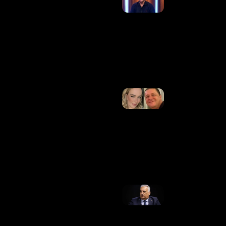
O Ibope
Apresentar
Seus
Números É
Injusta E
Das Mais
Equivocadas
Ler Mais
»
Ação Na
Justiça
Erra E Cita
Lulinha
Como
Marido De
Roberta
Luchsinger
Ler Mais
»
PGR
Rejeita
Pedido
De
Apuração
Contra