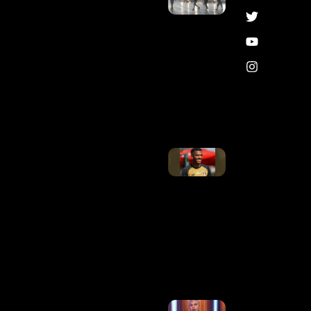
Monta
Gabinete
Especial
Após
Alerta
De
Ventos
De Até
100
Km/h
Ler
Mais »
São
Paulo
Paga
Dívida À
Lazio E
Solicita
Retirada
De
Transfer
Ban
Ler
Mais »
A Forma De