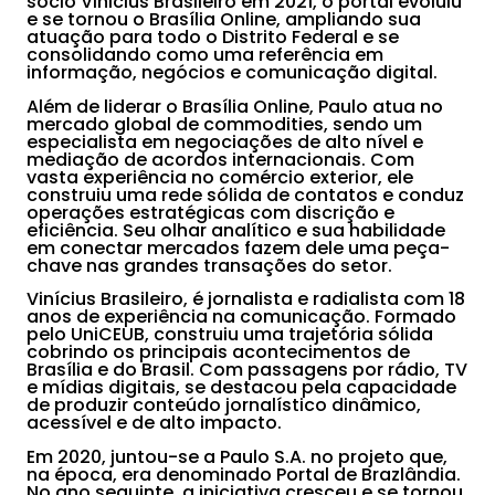
sócio Vinicius Brasileiro em 2021, o portal evoluiu
e se tornou o Brasília Online, ampliando sua
atuação para todo o Distrito Federal e se
consolidando como uma referência em
informação, negócios e comunicação digital.
Além de liderar o Brasília Online, Paulo atua no
mercado global de commodities, sendo um
especialista em negociações de alto nível e
mediação de acordos internacionais. Com
vasta experiência no comércio exterior, ele
construiu uma rede sólida de contatos e conduz
operações estratégicas com discrição e
eficiência. Seu olhar analítico e sua habilidade
em conectar mercados fazem dele uma peça-
chave nas grandes transações do setor.
Vinícius Brasileiro, é jornalista e radialista com 18
anos de experiência na comunicação. Formado
pelo UniCEUB, construiu uma trajetória sólida
cobrindo os principais acontecimentos de
Brasília e do Brasil. Com passagens por rádio, TV
e mídias digitais, se destacou pela capacidade
de produzir conteúdo jornalístico dinâmico,
acessível e de alto impacto.
Em 2020, juntou-se a Paulo S.A. no projeto que,
na época, era denominado Portal de Brazlândia.
No ano seguinte, a iniciativa cresceu e se tornou