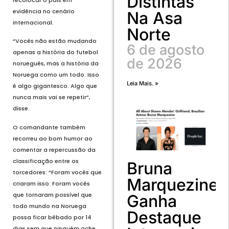
Distintas
evidência no cenário
Na Asa
internacional.
Norte
“Vocês não estão mudando
6 de agosto
apenas a história do futebol
de 2026
norueguês, mas a história da
Noruega como um todo. Isso
Leia Mais. »
é algo gigantesco. Algo que
nunca mais vai se repetir”,
disse.
O comandante também
recorreu ao bom humor ao
comentar a repercussão da
classificação entre os
Bruna
torcedores: “Foram vocês que
Marquezine
criaram isso. Foram vocês
que tornaram possível que
Ganha
todo mundo na Noruega
Destaque
possa ficar bêbado por 14
dias sem que ninguém ache