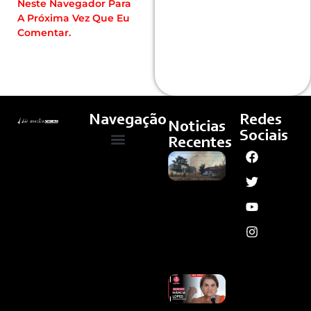
Neste Navegador Para
A Próxima Vez Que Eu
Comentar.
Navegação
Redes
Noticias
Sociais
Recentes
Incêndio
Quem Somos
Cultura E Arte
Curso – Concursos E Emprego
Em
Vegetação
Leva À
Evacuação
De Creche
No Guará
Ler
Mais »
Governo
Lula Vê
Resistência
De Big