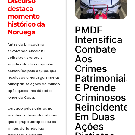
Discurso
destaca
momento
histórico da
PMDF
Noruega
Intensifica
Antes da brincadeira
Combate
envolvendo Ancelotti,
Aos
Solbakken exaltou o
significado da campanha
Crimes
construída pela equipe, que
Patrimoniais
recolocou a Noruega entre as
principais seleções do mundo
E Prende
após quase três décadas
Criminosos
longe da Copa.
Reincidentes
Cercado pelos atletas no
Em Duas
vestiário, o treinador afirmou
que o grupo ultrapassou os
Ações
limites do futebol ao
recolocar o país em