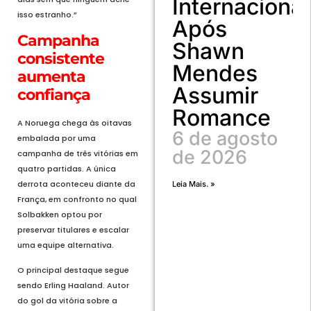
Internacional
isso estranho.”
Após
Campanha
Shawn
consistente
Mendes
aumenta
Assumir
confiança
Romance
A Noruega chega às oitavas
6 de agosto
embalada por uma
de 2026
campanha de três vitórias em
quatro partidas. A única
derrota aconteceu diante da
Leia Mais. »
França, em confronto no qual
Solbakken optou por
preservar titulares e escalar
uma equipe alternativa.
O principal destaque segue
sendo Erling Haaland. Autor
do gol da vitória sobre a