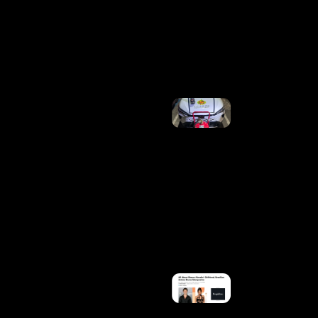
Techs A
Novas
Regras
Digitais
Ler Mais
»
PMDF
Intensifica
Combate
Aos Crimes
Patrimoniais
E Prende
Criminosos
Reincidentes
Em Duas
Ações
Distintas Na
Asa Norte
Ler Mais
»
Bruna
Marquezine
Ganha
Destaque
Internacional