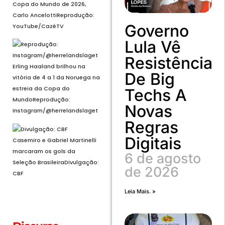
Copa do Mundo de 2026,
Carlo Ancelotti
Reprodução:
Governo
YouTube/CazéTV
Lula Vê
Resistência
Erling Haaland brilhou na
De Big
vitória de 4 a 1 da Noruega na
estreia da Copa do
Techs A
Mundo
Reprodução:
Novas
Instagram/@herrelandslaget
Regras
Digitais
Casemiro e Gabriel Martinelli
marcaram os gols da
6 de agosto
Seleção Brasileira
Divulgação:
de 2026
CBF
Leia Mais. »
Voltar
Próximo