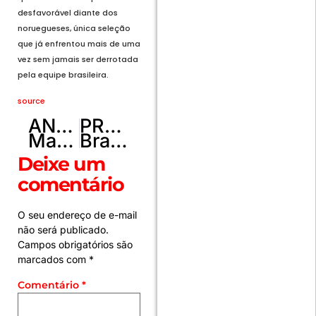
desfavorável diante dos
noruegueses, única seleção
que já enfrentou mais de uma
vez sem jamais ser derrotada
pela equipe brasileira.
source
ANTERIOR
PRÓXIMO
Magda diz que decisão de reduzir gasolina seria “prematura”
Brasil tem fluxo cambial positivo de US$7,168 bi em junho até dia 26, diz BC
Deixe um
comentário
O seu endereço de e-mail
não será publicado.
Campos obrigatórios são
marcados com
*
Comentário
*