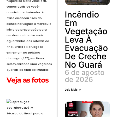
“Espere só Carlo Ancelotti,
vamos atrás de você”,
Incêndio
constatou o treinador. A
frase arrancou risos do
Em
elenco norueguês e marcou o
Vegetação
início da preparação para
um dos confrontos mais
Leva À
aguardados das oitavas de
Evacuação
final. Brasil e Noruega se
enfrentam no próximo
De Creche
domingo (5/7), em Nova
No Guará
Jersey, valendo uma vaga nas
quartas de final do Mundial.
6 de agosto
de 2026
Veja as fotos
Leia Mais. »
Abrir em tela cheia
Técnico do Brasil para a