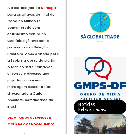
A classificação da
Noruega
para as oitavas de final da
Copa do Mundo foi
comemorada com
entusiasmo dentro do
vestiário e já teve como
próximo alvo a Seleção
Brasileira. Após a vitória por 2
a 1 sobre a Costa do Marfim,
o técnico Stale Solbakken
encerrou o discurso aos
jogadores com uma
mensagem descontraída
direcionada a Carlo
Ancelotti, comandante do
Noticias
Brasil.
Relacionadas.
VEJA TODOS OS LANCES E
GOLS DA COPA DO MUNDO!