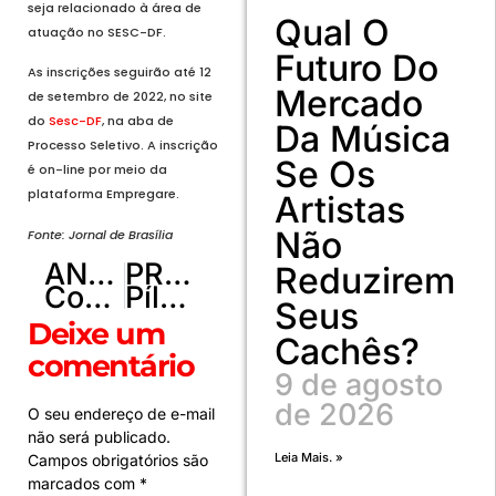
seja relacionado à área de
Qual O
atuação no SESC-DF.
Futuro Do
As inscrições seguirão até 12
Mercado
de setembro de 2022, no site
do
Sesc-DF
, na aba de
Da Música
Processo Seletivo. A inscrição
Se Os
é on-line por meio da
plataforma Empregare.
Artistas
Não
Fonte: Jornal de Brasília
ANTERIOR
PRÓXIMO
Reduzirem
Com indicativo de greve, rodoviários do DF marcam assembleia para 11/9
Pílula antirressaca será vendida no Brasil
Seus
Deixe um
Cachês?
comentário
9 de agosto
de 2026
O seu endereço de e-mail
não será publicado.
Leia Mais. »
Campos obrigatórios são
marcados com
*