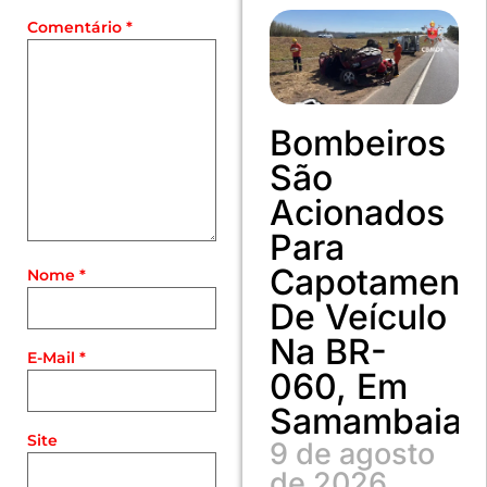
Comentário
*
Bombeiros
São
Acionados
Para
Capotament
Nome
*
De Veículo
Na BR-
E-Mail
*
060, Em
Samambaia
Site
9 de agosto
de 2026