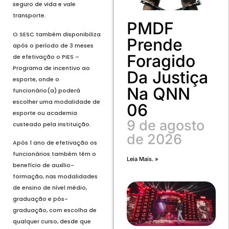
seguro de vida e vale
transporte.
PMDF
O SESC também disponibiliza
Prende
após o período de 3 meses
Foragido
de efetivação o PIES –
Programa de incentivo ao
Da Justiça
esporte, onde o
Na QNN
funcionário(a) poderá
escolher uma modalidade de
06
esporte ou academia
9 de agosto
custeado pela instituição.
de 2026
Após 1 ano de efetivação os
funcionários também têm o
Leia Mais. »
benefício de auxílio-
formação, nas modalidades
de ensino de nível médio,
graduação e pós-
graduação, com escolha de
qualquer curso, desde que