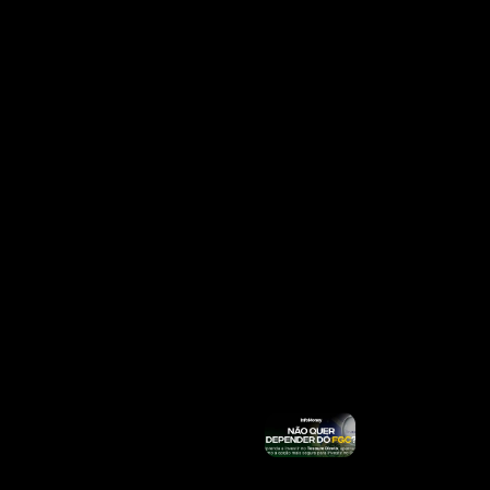
Mais
»
INSS
Divulga
Calendário
De Agosto
Para
Quem
Recebe
Acima Do
Salário
Mínimo;
Veja
Quando
Sacar Até
R$
8.475,55
Ler Mais
»
Por Que
Acidentes
Com
Entregadores
Do IFood