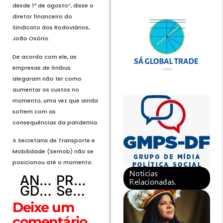
desde 1º de agosto”, disse o
diretor financeiro do
Sindicato dos Rodoviários,
João Osório.
De acordo com ele, as
empresas de ônibus
alegaram não ter como
aumentar os custos no
momento, uma vez que ainda
sofrem com as
consequências da pandemia.
A Secretaria de Transporte e
Mobilidade (Semob) não se
posicionou até o momento.
Noticias
ANTERIOR
PRÓXIMO
Relacionadas.
GDF abre 540 vagas em cursos profissionalizantes para mulheres
Sesc abre processo seletivo para técnicos de enfermagem
Deixe um
comentário