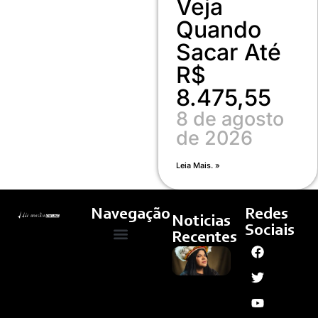
Veja
Quando
Sacar Até
R$
8.475,55
8 de agosto
de 2026
Leia Mais. »
Navegação
Redes
Noticias
Sociais
Recentes
Manifesto
Quem Somos
Cultura E Arte
Curso – Concursos E Emprego
Reflorestar
Mentes,
De Sônia
Guajajara,
Ganha
Apoio De