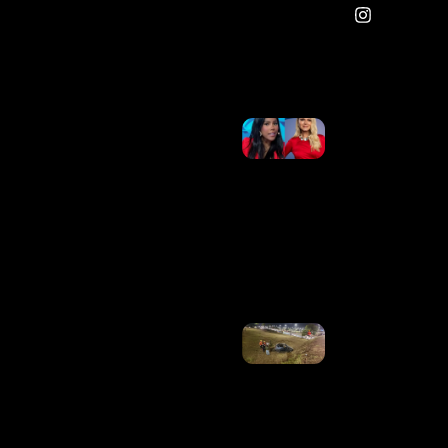
Vários
Artistas;
Veja
Ler Mais
»
Semana
Na TV:
Retratação
No SBT,
Choro De
Ana Maria
Braga E
Thelminha
Em Alta
Ler Mais
»
Carro
Capota
Em
Viaduto
Da
EPIA
Sul, No
DF
Ler