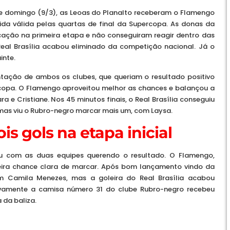
ste domingo (9/3), as Leoas do Planalto receberam o Flamengo
ida válida pelas quartas de final da Supercopa. As donas da
ficação na primeira etapa e não conseguiram reagir dentro das
 Real Brasília acabou eliminado da competição nacional. Já o
inte.
ção de ambos os clubes, que queriam o resultado positivo
rcopa. O Flamengo aproveitou melhor as chances e balançou a
ra e Cristiane. Nos 45 minutos finais, o Real Brasília conseguiu
mas viu o Rubro-negro marcar mais um, com Laysa.
ois gols na etapa inicial
u com as duas equipes querendo o resultado. O Flamengo,
eira chance clara de marcar. Após bom lançamento vindo da
om Camila Menezes, mas a goleira do Real Brasília acabou
novamente a camisa número 31 do clube Rubro-negro recebeu
 da baliza.