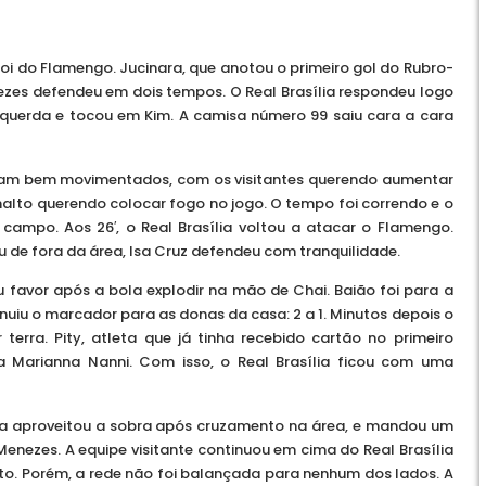
oi do Flamengo. Jucinara, que anotou o primeiro gol do Rubro-
ezes defendeu em dois tempos. O Real Brasília respondeu logo
querda e tocou em Kim. A camisa número 99 saiu cara a cara
avam bem movimentados, com os visitantes querendo aumentar
alto querendo colocar fogo no jogo. O tempo foi correndo e o
campo. Aos 26′, o Real Brasília voltou a atacar o Flamengo.
u de fora da área, Isa Cruz defendeu com tranquilidade.
seu favor após a bola explodir na mão de Chai. Baião foi para a
inuiu o marcador para as donas da casa: 2 a 1. Minutos depois o
erra. Pity, atleta que já tinha recebido cartão no primeiro
a Marianna Nanni. Com isso, o Real Brasília ficou com uma
sa aproveitou a sobra após cruzamento na área, e mandou um
nezes. A equipe visitante continuou em cima do Real Brasília
nto. Porém, a rede não foi balançada para nenhum dos lados. A