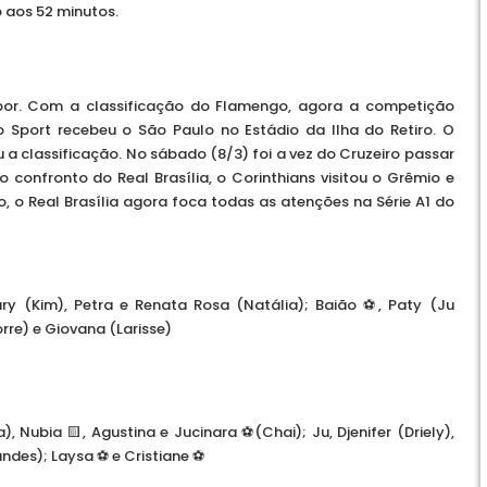
 aos 52 minutos.
or. Com a classificação do Flamengo, agora a competição
o Sport recebeu o São Paulo no Estádio da Ilha do Retiro. O
u a classificação. No sábado (8/3) foi a vez do Cruzeiro passar
 confronto do Real Brasília, o Corinthians visitou o Grêmio e
 o Real Brasília agora foca todas as atenções na Série A1 do
ry (Kim), Petra e Renata Rosa (Natália); Baião ⚽, Paty (Ju
orre) e Giovana (Larisse)
, Nubia 🟨, Agustina e Jucinara ⚽(Chai); Ju, Djenifer (Driely),
ndes); Laysa ⚽ e Cristiane ⚽