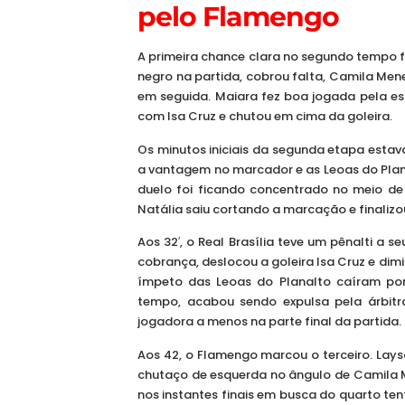
pelo Flamengo
A primeira chance clara no segundo tempo f
negro na partida, cobrou falta, Camila Men
em seguida. Maiara fez boa jogada pela es
com Isa Cruz e chutou em cima da goleira.
Os minutos iniciais da segunda etapa est
a vantagem no marcador e as Leoas do Plan
duelo foi ficando concentrado no meio de 
Natália saiu cortando a marcação e finalizo
Aos 32′, o Real Brasília teve um pênalti a 
cobrança, deslocou a goleira Isa Cruz e dim
ímpeto das Leoas do Planalto caíram por t
tempo, acabou sendo expulsa pela árbitr
jogadora a menos na parte final da partida.
Aos 42, o Flamengo marcou o terceiro. Lay
chutaço de esquerda no ângulo de Camila Me
nos instantes finais em busca do quarto te