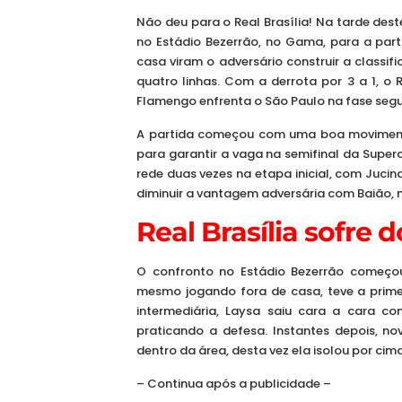
Não deu para o Real Brasília! Na tarde de
no Estádio Bezerrão, no Gama, para a part
casa viram o adversário construir a classi
quatro linhas. Com a derrota por 3 a 1, o
Flamengo enfrenta o São Paulo na fase segu
A partida começou com uma boa movimenta
para garantir a vaga na semifinal da Supe
rede duas vezes na etapa inicial, com Jucina
diminuir a vantagem adversária com Baião, 
Real Brasília sofre d
O confronto no Estádio Bezerrão começo
mesmo jogando fora de casa, teve a prim
intermediária, Laysa saiu cara a cara c
praticando a defesa. Instantes depois, 
dentro da área, desta vez ela isolou por cima
– Continua após a publicidade –