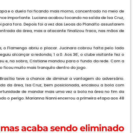
tapa e o duelo foi ficando mais morno, concentrado no meio de
ance importante. Luciana acabou tocando na saída de Isa Cruz,
oi para fora. Depois foi a vez das Leoas do Planalto assustarem
 entrada da área, mas a atacante finalizou fraco, nas mãos de
o Flamengo abriu o placar. Jucinara cobrou falta pelo lado
guiu alcançar a redonda, 1 a 0. Aos 36′, o clube visitante fez o
eu e, na sobra, Cristiane mandou para o fundo da rede. Com a
 ficou muito mais tranquilo dentro do jogo.
Brasília teve a chance de diminuir a vantagem do adversário.
ada da área, Isa Cruz, bem posicionada, encaixou a bola com
ortunidade de mandar mais uma vez a bola na área no fim da
ndo o perigo. Marianna Nanni encerrou a primeira etapa aos 48
, mas acaba sendo eliminado