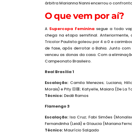
árbitra Marianna Nanni encerrou o confronto
O que vem por aí?
A
Supercopa Feminina
segue a todo vap
chega na etapa semifinal. Anteriormente, 
Tricolor Paulista goleou por 4 a 0 e carimbo
de fase, após derrotar o Bahia. Junto com o
venceu as donas da casa. Com a eliminação,
Campeonato Brasileiro.
Real Brasília 1
Escalação:
Camila Menezes; Luciana, Hilla
Morais) e Pity 🟨🟥; Katyelle, Maiara (De La T
Técnico:
Dedê Ramos
Flamengo 3
Escalação:
Isa Cruz; Fabi Simões (Monalisa)
Fernandinha (Leidi) e Glaucia (Mariana Ferna
Técnico:
Maurício Salgado