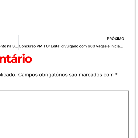
PRÓXIMO
Cemig oferece condições especiais de parcelamento na Semana do Consumidor
Concurso PM TO: Edital divulgado com 660 vagas e iniciais de até R$10,8 mil; Veja como participar!
tário
licado.
Campos obrigatórios são marcados com
*