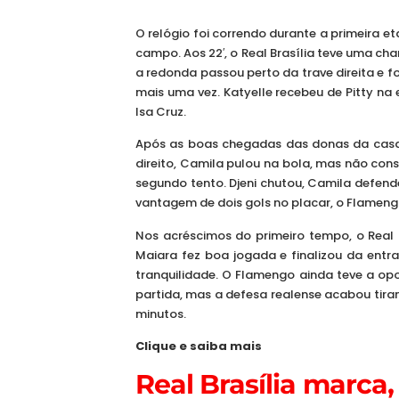
O relógio foi correndo durante a primeira e
campo. Aos 22′, o Real Brasília teve uma ch
a redonda passou perto da trave direita e f
mais uma vez. Katyelle recebeu de Pitty na
Isa Cruz.
Após as boas chegadas das donas da casa, 
direito, Camila pulou na bola, mas não conse
segundo tento. Djeni chutou, Camila defend
vantagem de dois gols no placar, o Flamengo
Nos acréscimos do primeiro tempo, o Real 
Maiara fez boa jogada e finalizou da entr
tranquilidade. O Flamengo ainda teve a op
partida, mas a defesa realense acabou tira
minutos.
Clique e saiba mais
Real Brasília marca