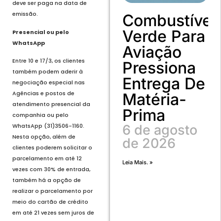
deve ser paga na data de
emissão.
Combustível
Verde Para
Presencial ou pelo
WhatsApp
Aviação
Entre 10 e 17/3, os clientes
Pressiona
também podem aderir à
Entrega De
negociação especial nas
Agências e postos de
Matéria-
atendimento presencial da
Prima
companhia ou pelo
6 de agosto
WhatsApp (31)3506-1160.
Nesta opção, além de
de 2026
clientes poderem solicitar o
parcelamento em até 12
Leia Mais. »
vezes com 30% de entrada,
também há a opção de
realizar o parcelamento por
meio do cartão de crédito
em até 21 vezes sem juros de