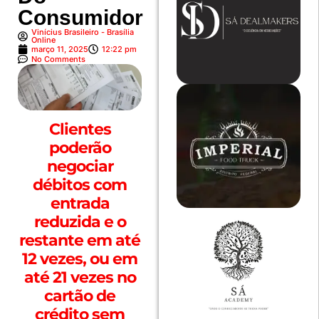
Consumidor
Vinícius Brasileiro - Brasília
Online
março 11, 2025
12:22 pm
No Comments
Clientes
poderão
negociar
débitos com
entrada
reduzida e o
restante em até
12 vezes, ou em
até 21 vezes no
cartão de
crédito sem