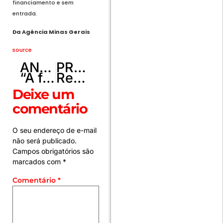
financiamento e sem
entrada.
Da Agência Minas Gerais
source
ANTERIOR
PRÓXIMO
“A felicidade é estretégica”, diz fundadora da BeHappier
Real Brasília é superado pelo Flamengo e está eliminado da Supercopa
Deixe um
comentário
O seu endereço de e-mail
não será publicado.
Campos obrigatórios são
marcados com
*
Comentário
*