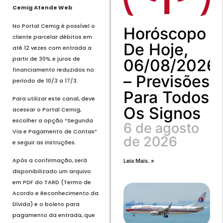
Cemig Atende Web
No Portal Cemig é possível o
Horóscopo
cliente parcelar débitos em
De Hoje,
até 12 vezes com entrada a
partir de 30% e juros de
06/08/2026
financiamento reduzidos no
– Previsões
período de 10/3 a 17/3.
Para Todos
Para utilizar este canal, deve
Os Signos
acessar o Portal Cemig,
escolher a opção “Segunda
6 de agosto
Via e Pagamento de Contas”
de 2026
e seguir as instruções.
Após a confirmação, será
Leia Mais. »
disponibilizado um arquivo
em PDF do TARD (Termo de
Acordo e Reconhecimento da
Dívida) e o boleto para
pagamento da entrada, que