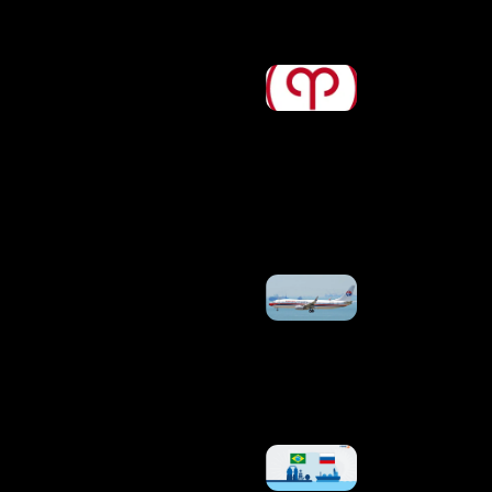
»
Horóscopo
De Hoje,
06/08/2026
–
Previsões
Para
Todos Os
Signos
Ler Mais
»
Combustível
Verde Para
Aviação
Pressiona
Entrega De
Matéria-
Prima
Ler Mais »
Importadoras
Dizem
Cumprir Leis