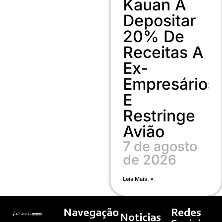
Kauan A
Depositar
20% De
Receitas A
Ex-
Empresários
E
Restringe
Avião
7 de agosto
de 2026
Leia Mais. »
Navegação
Redes
Noticias