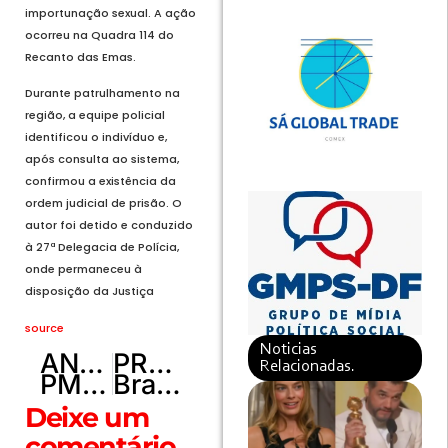
importunação sexual. A ação
ocorreu na Quadra 114 do
Recanto das Emas.
Durante patrulhamento na
região, a equipe policial
identificou o indivíduo e,
após consulta ao sistema,
confirmou a existência da
ordem judicial de prisão. O
autor foi detido e conduzido
à 27ª Delegacia de Polícia,
onde permaneceu à
disposição da Justiça
source
Noticias
ANTERIOR
PRÓXIMO
Relacionadas.
PMDF localiza veículo furtado em Porto Rico, Santa Maria
Brasília Vôlei é superado pelo Osasco e sofre segunda derrota na Superliga
Deixe um
comentário