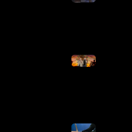
Kauan, Se
Manifesta
Após
Decisão Da
Justiça Na
Disputa
Contra Ex-
Empresários
Ler Mais
»
Justiça
Obriga
Matheus E
Kauan A
Depositar
20% De
Receitas A
Ex-
Empresários
E Restringe
Avião
Ler Mais
»
Brasil
Registrou