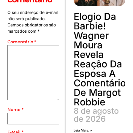
O seu endereço de e-mail
Elogio Da
não será publicado.
Barbie!
Campos obrigatórios são
marcados com
*
Wagner
Moura
Comentário
*
Revela
Reação Da
Esposa A
Comentário
De Margot
Robbie
8 de agosto
Nome
*
de 2026
Leia Mais. »
E-Mail
*