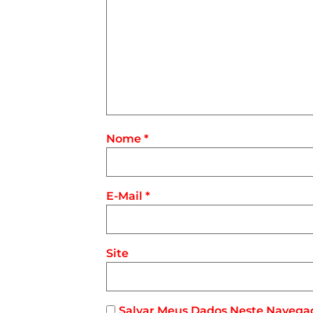
Nome
*
E-Mail
*
Site
Salvar Meus Dados Neste Navega