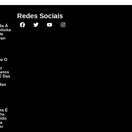
Redes Sociais
o
da À
licita
De
Ban
De O
r
eros
 E Das
das
ra E
nha
ido
ta
er