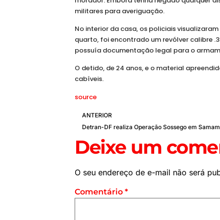
morador. Embora tenha negado qualquer dis
militares para averiguação.
No interior da casa, os policiais visualiza
quarto, foi encontrado um revólver calibre
possuía documentação legal para o armamen
O detido, de 24 anos, e o material apreendi
cabíveis.
source
ANTERIOR
Detran-DF realiza Operação Sossego em Samam
Deixe um comen
O seu endereço de e-mail não será pub
Comentário
*