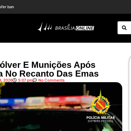
oberta Luchsinger
 por emendas
lver E Munições Após
a No Recanto Das Emas
 8, 2026
5:07 pm
No Comments