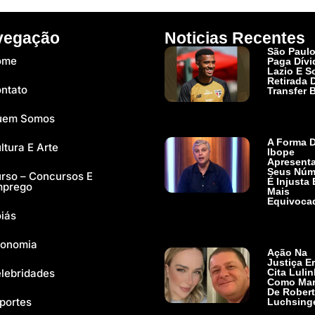
vegação
Noticias Recentes
São Paul
ome
Paga Dívi
Lazio E So
Retirada 
ntato
Transfer 
Ler Mais »
uem Somos
A Forma 
ltura E Arte
Ibope
Apresenta
Seus Núm
rso – Concursos E
É Injusta
mprego
Mais
Equivoca
iás
Ler Mais »
onomia
Ação Na
Justiça Er
lebridades
Cita Luli
Como Mar
De Rober
portes
Luchsing