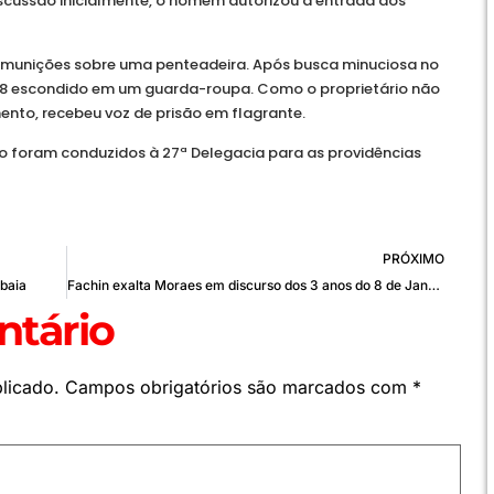
cussão inicialmente, o homem autorizou a entrada dos
ram munições sobre uma penteadeira. Após busca minuciosa no
 .38 escondido em um guarda-roupa. Como o proprietário não
to, recebeu voz de prisão em flagrante.
do foram conduzidos à 27ª Delegacia para as providências
PRÓXIMO
baia
Fachin exalta Moraes em discurso dos 3 anos do 8 de Janeiro
tário
licado.
Campos obrigatórios são marcados com
*