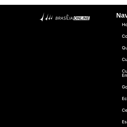
Na
H
Co
Q
Cu
Cu
E
Go
Ec
Ce
Es