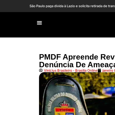
A forma de o Ibope a
Ação na Justiça erra e cita Lulinha como marido de R
PGR rejeita pedido de apuração contra vice de Flávio
PMDF Apreende Revó
Denúncia De Ameaç
Vinícius Brasileiro - Brasília Online
janeiro