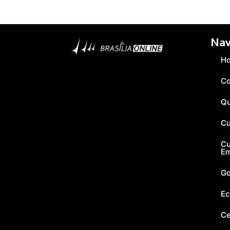
Nav
H
Co
Q
Cu
Cu
E
Go
Ec
Ce