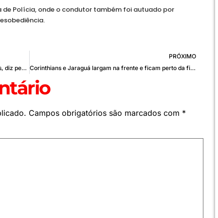
 de Polícia, onde o condutor também foi autuado por
desobediência.
PRÓXIMO
39% dos brasileiros se consideram ambientalistas, diz pesquisa
Corinthians e Jaraguá largam na frente e ficam perto da final da Liga Nacional de Futsal
tário
licado.
Campos obrigatórios são marcados com
*