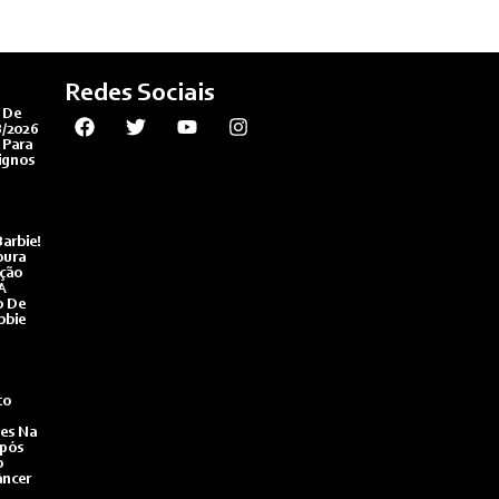
Redes Sociais
 De
8/2026
 Para
ignos
arbie!
oura
ção
A
o De
bbie
to
es Na
Após
o
âncer