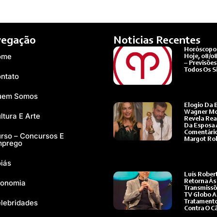
egação
Noticias Recentes
Horóscopo
ome
Hoje, 08/0
– Previsões
Todos Os S
ntato
Ler Mais »
uem Somos
Elogio Da B
Wagner M
ltura E Arte
Revela Rea
Da Esposa 
Comentári
rso – Concursos E
Margot Ro
mprego
Ler Mais »
iás
Luís Rober
onomia
Retorna Às
Transmissõ
TV Globo 
lebridades
Tratament
Contra O C