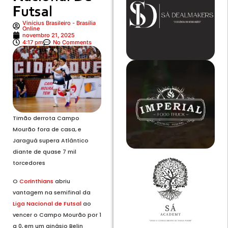
Futsal
Vinícius Brasileiro - Brasília
Online
novembro 21, 2025
4:17 pm
No Comments
Timão derrota Campo
Mourão fora de casa, e
Jaraguá supera Atlântico
diante de quase 7 mil
torcedores
O
Corinthians
abriu
vantagem na semifinal da
Liga Nacional de Futsal
ao
vencer o Campo Mourão por 1
a 0, em um ginásio Belin