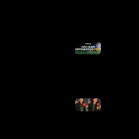
Quando
Sacar Até
R$
8.475,55
Ler Mais
»
Por Que
Acidentes
Com
Entregadores
Do IFood
Podem
Custar R$
189 Milhões
Ao INSS
Ler Mais »
Larissa
Manoela
Vence
Mais
Uma
Batalha
Na
Justiça E
Anula