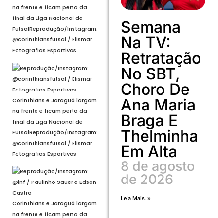
na frente e ficam perto da
final da Liga Nacional de
Semana
Futsal
Reprodução/Instagram:
Na TV:
@corinthiansfutsal / Elismar
Fotografias Esportivas
Retratação
No SBT,
Choro De
Ana Maria
Corinthians e Jaraguá largam
na frente e ficam perto da
Braga E
final da Liga Nacional de
Thelminha
Futsal
Reprodução/Instagram:
@corinthiansfutsal / Elismar
Em Alta
Fotografias Esportivas
8 de agosto
de 2026
Leia Mais. »
Corinthians e Jaraguá largam
na frente e ficam perto da