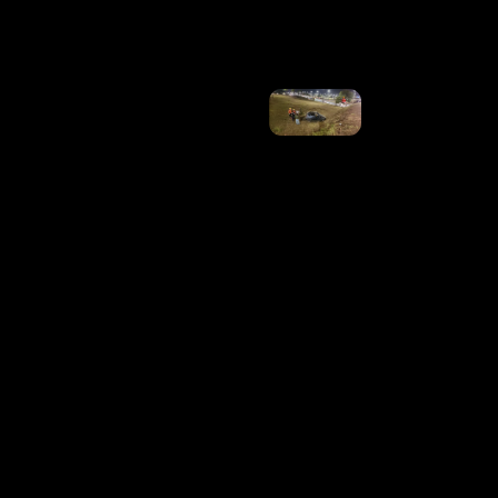
Ler Mais
»
Carro
Capota
Em
Viaduto
Da
EPIA
Sul, No
DF
Ler
Mais
»
INSS
Divulga
Calendário
De Agosto
Para
Quem
Recebe
Acima Do
Salário
Mínimo;
Veja