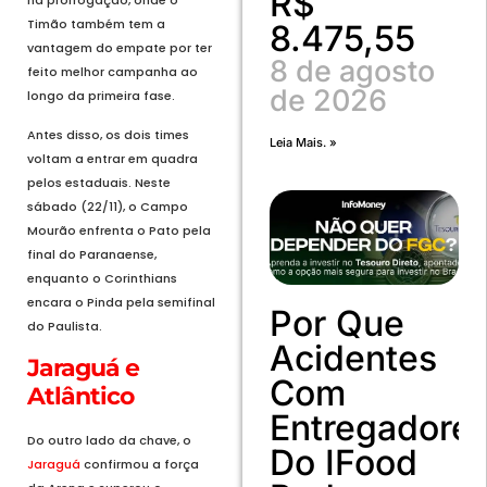
R$
Timão também tem a
8.475,55
vantagem do empate por ter
8 de agosto
feito melhor campanha ao
de 2026
longo da primeira fase.
Antes disso, os dois times
Leia Mais. »
voltam a entrar em quadra
pelos estaduais. Neste
sábado (22/11), o Campo
Mourão enfrenta o Pato pela
final do Paranaense,
enquanto o Corinthians
encara o Pinda pela semifinal
Por Que
do Paulista.
Acidentes
Jaraguá e
Com
Atlântico
Entregadore
Do outro lado da chave, o
Do IFood
Jaraguá
confirmou a força