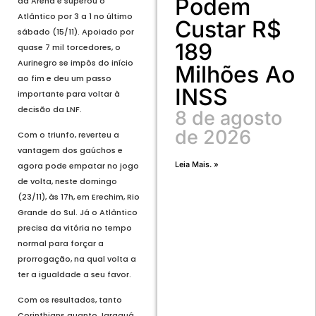
Podem
da Arena e superou o
Atlântico por 3 a 1 no último
Custar R$
sábado (15/11). Apoiado por
189
quase 7 mil torcedores, o
Aurinegro se impôs do início
Milhões Ao
ao fim e deu um passo
INSS
importante para voltar à
decisão da LNF.
8 de agosto
de 2026
Com o triunfo, reverteu a
vantagem dos gaúchos e
Leia Mais. »
agora pode empatar no jogo
de volta, neste domingo
(23/11), às 17h, em Erechim, Rio
Grande do Sul. Já o Atlântico
precisa da vitória no tempo
normal para forçar a
prorrogação, na qual volta a
ter a igualdade a seu favor.
Com os resultados, tanto
Corinthians quanto Jaraguá