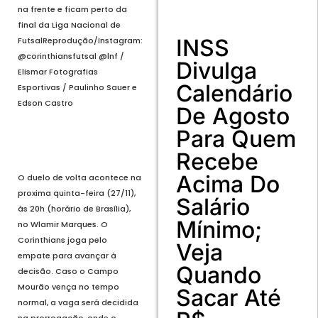
na frente e ficam perto da
final da Liga Nacional de
INSS
Futsal
Reprodução/Instagram:
@corinthiansfutsal @lnf /
Divulga
Elismar Fotografias
Calendário
Esportivas / Paulinho Sauer e
Edson Castro
De Agosto
Para Quem
Voltar
Próximo
Recebe
Acima Do
O duelo de volta acontece na
proxima quinta-feira (27/11),
Salário
às 20h (horário de Brasília),
Mínimo;
no Wlamir Marques. O
Corinthians joga pelo
Veja
empate para avançar à
Quando
decisão. Caso o Campo
Mourão vença no tempo
Sacar Até
normal, a vaga será decidida
na prorrogação, onde o