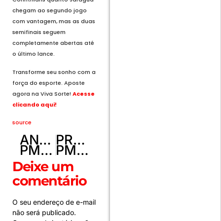
chegam ao segundo jogo
com vantagem, mas as duas
semifinais seguem
completamente abertas até
o último lance.
Transforme seu sonho com a
força do esporte. Aposte
agora na Viva Sorte!
Acesse
clicando aqui!
source
ANTERIOR
PRÓXIMO
PMDF apreende arma de fogo e prende dois homens na Via Estrutural
PMDF apreende quatro armas de fogo após acionamento via 190 por violência doméstica na QNP 15
Deixe um
comentário
O seu endereço de e-mail
não será publicado.