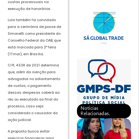
custas processuais na
execução de honorários.
Lula também foi convidado
para a cerimônia de posse de
Simonetti como presidente do
Conselho Federal da OAB, que
está marcada para 2ª feira
(17.mar), em Brasília.
O PL 4.538 de 2021 determina
que, além da isenção para
advogados no adiantamento
de custas, o pagamento
dessas despesas caberá ao
réu ou executado ao final do
processo, caso seja
Noticias
considerado o causador da
Relacionadas.
ação judicial.
A proposta busca evitar
prejuízos financeiros para