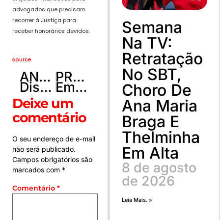
advogados que precisam
recorrer à Justiça para
Semana
receber honorários devidos.
Na TV:
Retratação
source
No SBT,
ANTERIOR
PRÓXIMO
Distrito Federal declara estado de emergência ambiental para combater incêndios florestais
Emoção marca entrega de óculos a 157 idosos em Planaltina
Choro De
Deixe um
Ana Maria
comentário
Braga E
Thelminha
O seu endereço de e-mail
Em Alta
não será publicado.
Campos obrigatórios são
8 de agosto
marcados com
*
de 2026
Comentário
*
Leia Mais. »