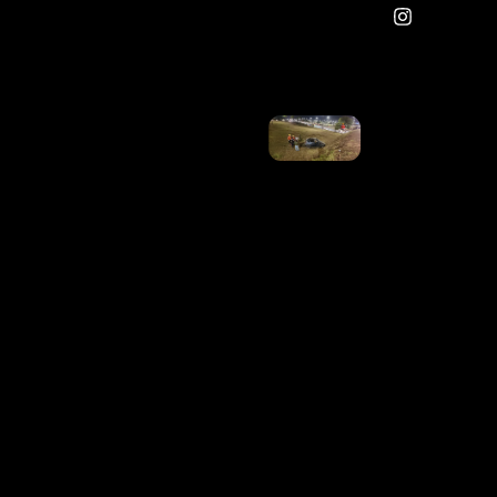
Thelminha
Em Alta
Ler Mais
»
Carro
Capota
Em
Viaduto
Da
EPIA
Sul, No
DF
Ler
Mais
»
INSS
Divulga
Calendário
De Agosto
Para
Quem
Recebe
Acima Do
Salário