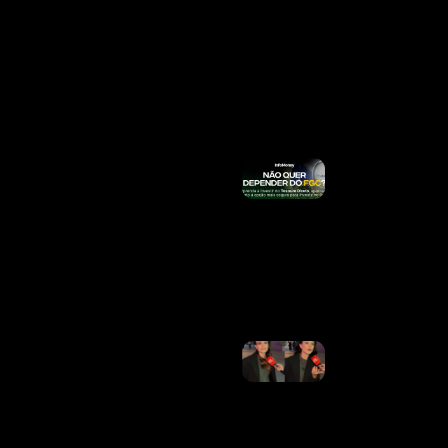
Mínimo;
Veja
Quando
Sacar Até
R$
8.475,55
Ler Mais
»
Por Que
Acidentes
Com
Entregadores
Do IFood
Podem
Custar R$
189 Milhões
Ao INSS
Ler Mais »
Larissa
Manoela
Vence
Mais
Uma
Batalha
Na
Justiça E