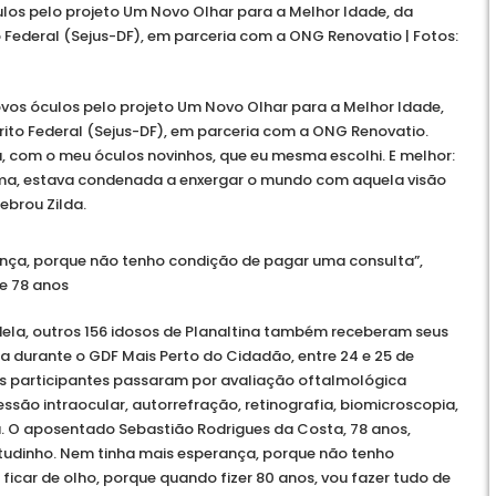
culos pelo projeto Um Novo Olhar para a Melhor Idade, da
o Federal (Sejus-DF), em parceria com a ONG Renovatio | Fotos:
ovos óculos pelo projeto Um Novo Olhar para a Melhor Idade,
trito Federal (Sejus-DF), em parceria com a ONG Renovatio.
 com o meu óculos novinhos, que eu mesma escolhi. E melhor:
rama, estava condenada a enxergar o mundo com aquela visão
lebrou Zilda.
ança, porque não tenho condição de pagar uma consulta”,
e 78 anos
dela, outros 156 idosos de Planaltina também receberam seus
da durante o GDF Mais Perto do Cidadão, entre 24 e 25 de
 os participantes passaram por avaliação oftalmológica
são intraocular, autorrefração, retinografia, biomicroscopia,
. O aposentado Sebastião Rodrigues da Costa, 78 anos,
udinho. Nem tinha mais esperança, porque não tenho
icar de olho, porque quando fizer 80 anos, vou fazer tudo de