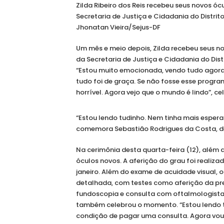
Zilda Ribeiro dos Reis recebeu seus novos ó
Secretaria de Justiça e Cidadania do Distrit
Jhonatan Vieira/Sejus-DF
Um mês e meio depois, Zilda recebeu seus n
da Secretaria de Justiça e Cidadania do Dis
“Estou muito emocionada, vendo tudo agora,
tudo foi de graça. Se não fosse esse prog
horrível. Agora vejo que o mundo é lindo”, ce
“Estou lendo tudinho. Nem tinha mais esper
comemora Sebastião Rodrigues da Costa, d
Na cerimônia desta quarta-feira (12), além 
óculos novos. A aferição do grau foi realiza
janeiro. Além do exame de acuidade visual,
detalhada, com testes como aferição da pres
fundoscopia e consulta com oftalmologista
também celebrou o momento. “Estou lendo t
condição de pagar uma consulta. Agora vou f