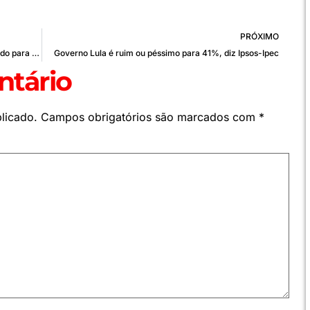
PRÓXIMO
Lula se reúne com presidente da OAB e é convidado para posse
Governo Lula é ruim ou péssimo para 41%, diz Ipsos-Ipec
tário
licado.
Campos obrigatórios são marcados com
*