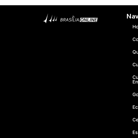
Nav
H
Co
Q
Cu
Cu
E
Go
Ec
Ce
Es