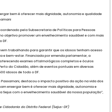
ergar bem é oferecer mais dignidade, autonomia e qualidade
ssamani
 coordenado pela Subsecretaria de Políticas para Pessoas
omo objetivo promover um envelhecimento saudável e com mais
o DF.
vem trabalhando para garantir que os idosos tenham acesso
ia e bem-estar. Financiada por emenda parlamentar, a
es, oferecendo exames oftalmológicos completos e óculos
Perto do Cidadão, além de eventos pontuais em diversas
500 idosos de todo o DF.
a Passamani, destacou o impacto positivo da ação na vida dos
ssam enxergar bem é oferecer mais dignidade, autonomia e
da Sejus com o envelhecimento saudável da nossa população”,
 Cidadania do Distrito Federal (Sejus-DF)