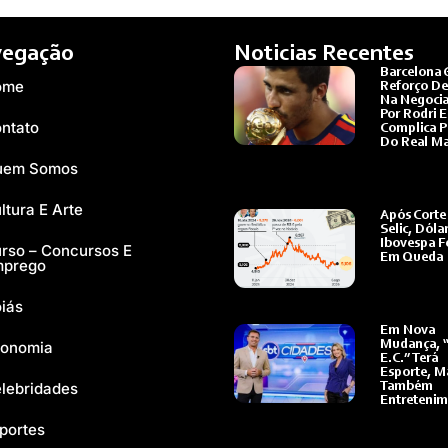
egação
Noticias Recentes
Barcelona 
ome
Reforço De
Na Negoci
Por Rodri E
ntato
Complica P
Do Real Ma
Ler Mais »
uem Somos
ltura E Arte
Após Corte
Selic, Dóla
Ibovespa 
rso – Concursos E
Em Queda
mprego
Ler Mais »
iás
Em Nova
onomia
Mudança, 
E.C.” Terá
Esporte, M
lebridades
Também
Entreteni
Ler Mais »
portes