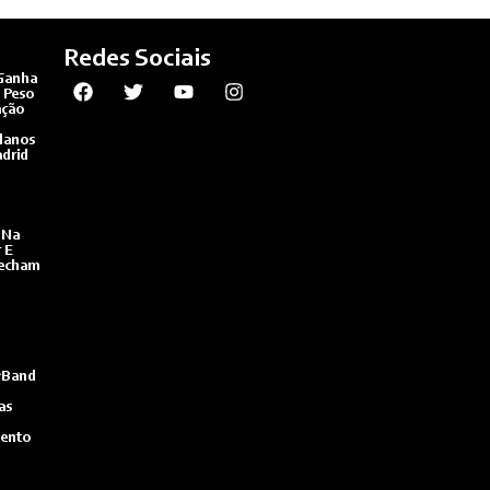
Redes Sociais
Ganha
 Peso
ação
lanos
drid
 Na
r E
Fecham
“Band
as
mento