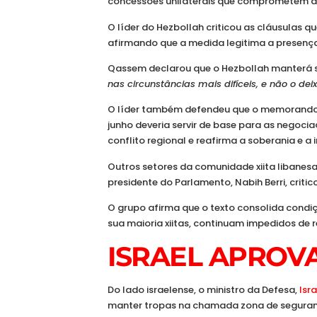
concessões unilaterais que comprometem a 
O líder do Hezbollah criticou as cláusulas 
afirmando que a medida legitima a presença 
Qassem declarou que o Hezbollah manterá s
nas circunstâncias mais difíceis, e não o de
O líder também defendeu que o memorando d
junho deveria servir de base para as negoci
conflito regional e reafirma a soberania e a i
Outros setores da comunidade xiita libanes
presidente do Parlamento, Nabih Berri, criti
O grupo afirma que o texto consolida condiç
sua maioria xiitas, continuam impedidos de 
ISRAEL APROV
Do lado israelense, o ministro da Defesa,
Isr
manter tropas na chamada zona de seguranç