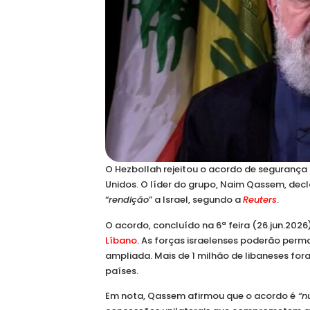
O Hezbollah rejeitou o acordo de segurança
Unidos. O líder do grupo, Naim Qassem, dec
“
rendição
” a Israel, segundo a
Reuters
.
O acordo, concluído na 6ª feira (26.jun.2026
Líbano
. As forças israelenses poderão pe
ampliada. Mais de 1 milhão de libaneses for
países.
Em nota, Qassem afirmou que o acordo é
“nu