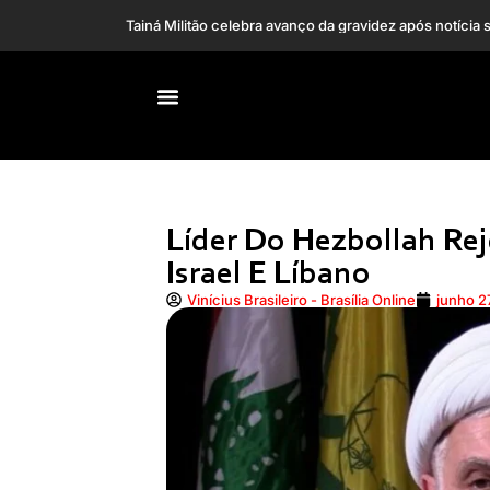
PMDF prende mulher
Líder Do Hezbollah Rej
Israel E Líbano
Vinícius Brasileiro - Brasília Online
junho 2