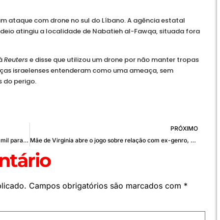
u um ataque com drone no sul do Líbano. A agência estatal
deio atingiu a localidade de Nabatieh al-Fawqa, situada fora
 à
Reuters
e disse que utilizou um drone por não manter tropas
 forças israelenses entenderam como uma ameaça, sem
 do perigo.
PRÓXIMO
Durante show, Nattan promete doação de R$ 100 mil para instituição beneficente
Mãe de Virginia abre o jogo sobre relação com ex-genro, Zé Felipe: “Tenho ele como filho”
tário
licado.
Campos obrigatórios são marcados com
*