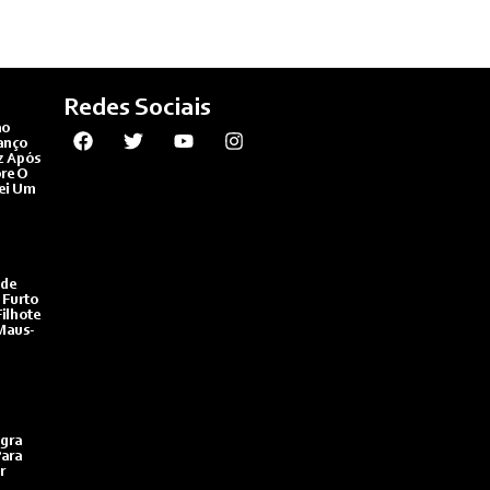
Redes Sociais
ão
anço
z Após
bre O
ei Um
de
 Furto
ilhote
Maus-
gra
ara
r