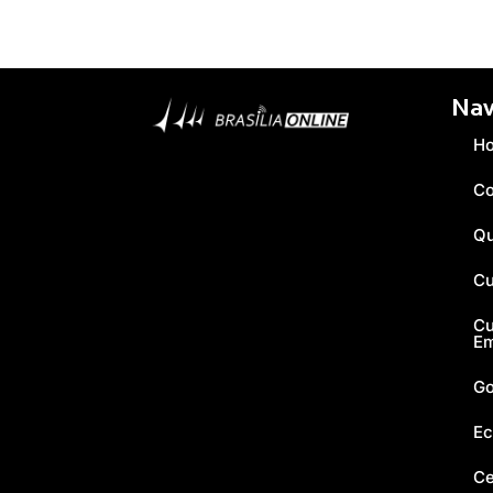
Nav
H
Co
Q
Cu
Cu
E
Go
Ec
Ce