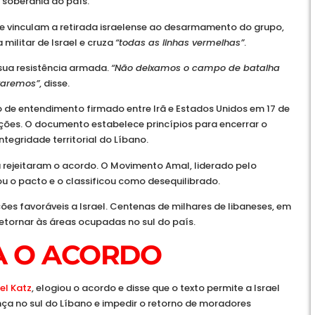
soberania do país.
que vinculam a retirada israelense ao desarmamento do grupo,
militar de Israel e cruza
“todas as linhas vermelhas”
.
ua resistência armada.
“Não deixamos o campo de batalha
ixaremos”
, disse.
e entendimento firmado entre Irã e Estados Unidos em 17 de
ações. O documento estabelece princípios para encerrar o
ntegridade territorial do Líbano.
a rejeitaram o acordo. O Movimento Amal, liderado pelo
cou o pacto e o classificou como desequilibrado.
ões favoráveis a Israel. Centenas de milhares de libaneses, em
retornar às áreas ocupadas no sul do país.
A O ACORDO
ael Katz
, elogiou o acordo e disse que o texto permite a Israel
a no sul do Líbano e impedir o retorno de moradores