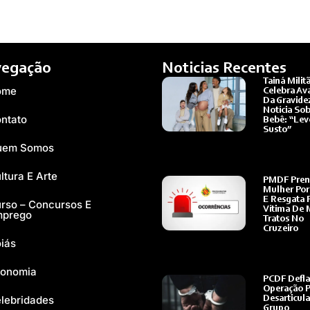
egação
Noticias Recentes
Tainá Milit
ome
Celebra Av
Da Gravide
Notícia So
ntato
Bebê: “Lev
Susto”
Ler Mais »
uem Somos
ltura E Arte
PMDF Pren
Mulher Por
E Resgata F
rso – Concursos E
Vítima De 
mprego
Tratos No
Cruzeiro
iás
Ler Mais »
onomia
PCDF Defla
Operação P
lebridades
Desarticula
Grupo