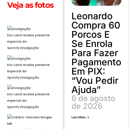
Veja as fotos
Leonardo
Abrir em tela cheia
Compra 60
Porcos E
Eric Land recebe presente
Se Enrola
especial do
Spotify.
Divulgação
Para Fazer
Pagamento
Eric Land recebe presente
Em PIX:
especial do
“Vou Pedir
Spotify.
Divulgação
Ajuda”
Eric Land recebe presente
6 de agosto
especial do
de 2026
Spotify.
Divulgação
Leia Mais. »