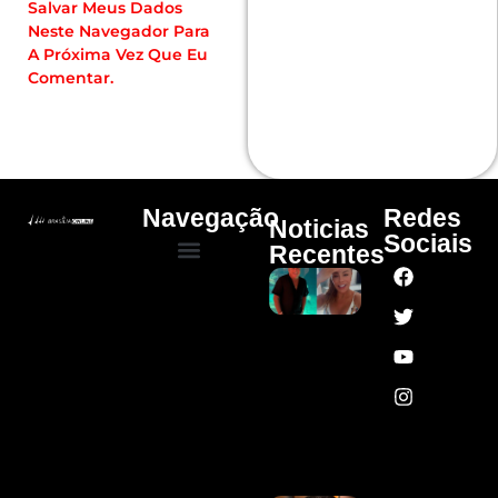
Salvar Meus Dados
Neste Navegador Para
A Próxima Vez Que Eu
Comentar.
Navegação
Redes
Noticias
Sociais
Recentes
Leonardo
Quem Somos
Cultura E Arte
Curso – Concursos E Emprego
Compra 60
Porcos E
Se Enrola
Para Fazer
Pagamento
Em PIX:
“Vou Pedir
Ajuda”
Ler Mais
»