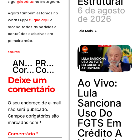
Estrutural
siga
@leodias
no Instagram.
6 de agosto
Agora também estamos no
de 2026
WhatsApp!
Clique aqui
e
receba todas as notícias e
Leia Mais. »
conteúdos exclusivos em
primeira mão.
source
ANTERIOR
PRÓXIMO
Coreia do Sul investigará causas da eliminação na Copa
Copa 2026: melhores momentos de África do Sul 0 x 1 Canadá
Deixe um
Ao Vivo:
comentário
Lula
Sanciona
O seu endereço de e-mail
não será publicado.
Uso Do
Campos obrigatórios são
FGTS Em
marcados com
*
Crédito A
Comentário
*