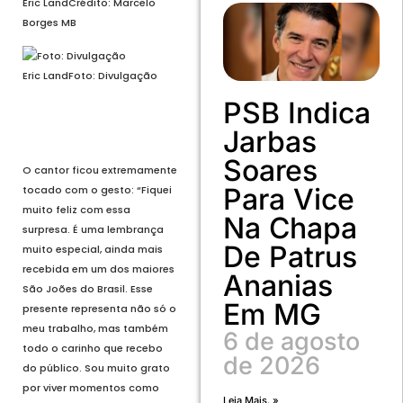
Eric Land
Crédito: Marcelo
Borges MB
Eric Land
Foto: Divulgação
PSB Indica
Voltar
Jarbas
Próximo
Soares
O cantor ficou extremamente
Para Vice
tocado com o gesto: “Fiquei
muito feliz com essa
Na Chapa
surpresa. É uma lembrança
De Patrus
muito especial, ainda mais
recebida em um dos maiores
Ananias
São Joões do Brasil. Esse
Em MG
presente representa não só o
meu trabalho, mas também
6 de agosto
todo o carinho que recebo
de 2026
do público. Sou muito grato
por viver momentos como
Leia Mais. »