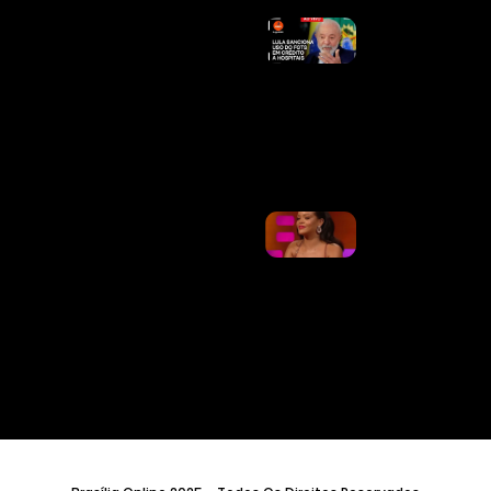
Ao Vivo:
Lula
Sanciona
Uso Do
FGTS Em
Crédito A
Hospitais
Ler Mais
»
Rihanna
No
Estúdio!
A$AP
Rocky
Confirma
Produção
De Novo
Álbum:
“Desculpa,
Amor”
Ler Mais
»