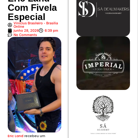
Com Fivela
Especial
Vinícius Brasileiro - Brasília
Online
junho 28, 2026
6:39 pm
No Comments
Eric Land
recebeu um