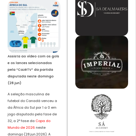
Assista ao vídeo com os gols
e os lances selecionados
pela “CazéTV” da partida
disputada neste domingo
(28.jun)
A seleção masculina de
futebol do Canadá venceu a
da África do Sul
por 1 a 0
em
jogo disputado pela fase de
32, a 2ª fase da
Copa do
Mundo de 2026
neste
domingo (28.jun.2026).
A