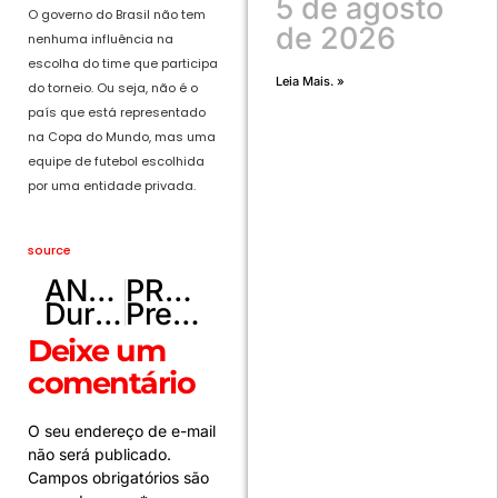
5 de agosto
O governo do Brasil não tem
de 2026
nenhuma influência na
escolha do time que participa
Leia Mais. »
do torneio. Ou seja, não é o
país que está representado
na Copa do Mundo, mas uma
equipe de futebol escolhida
por uma entidade privada.
source
ANTERIOR
PRÓXIMO
Durante São João de Petrolina 2026, Spotify presenteia Eric Land com fivela especial
Prefeito de BH veta PL com multa para quem usar drogas em público
Deixe um
comentário
O seu endereço de e-mail
não será publicado.
Campos obrigatórios são