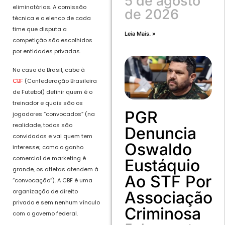
5 de agosto
eliminatórias. A comissão
de 2026
técnica e o elenco de cada
time que disputa a
Leia Mais. »
competição são escolhidos
por entidades privadas.
No caso do Brasil, cabe à
CBF
(Confederação Brasileira
de Futebol) definir quem é o
treinador e quais são os
PGR
jogadores “convocados” (na
realidade, todos são
Denuncia
convidados e vai quem tem
Oswaldo
interesse; como o ganho
comercial de marketing é
Eustáquio
grande, os atletas atendem à
Ao STF Por
“convocação”). A CBF é uma
organização de direito
Associação
privado e sem nenhum vínculo
Criminosa
com o governo federal.