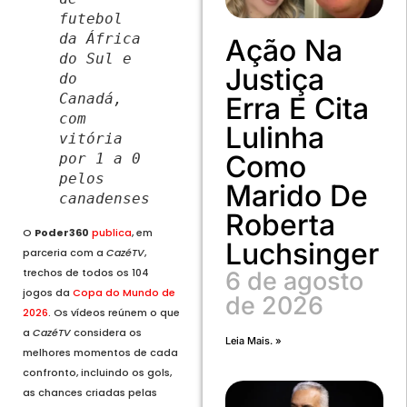
futebol
da África
Ação Na
do Sul e
Justiça
do
Canadá,
Erra E Cita
com
Lulinha
vitória
Como
por 1 a 0
pelos
Marido De
canadenses
Roberta
O
Poder360
publica
, em
Luchsinger
parceria com a
CazéTV
,
trechos de todos os 104
6 de agosto
jogos da
Copa do Mundo de
de 2026
2026
. Os vídeos reúnem o que
a
CazéTV
considera os
Leia Mais. »
melhores momentos de cada
confronto, incluindo os gols,
as chances criadas pelas