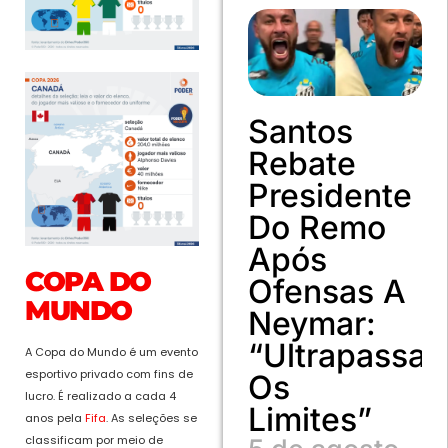
Santos
Rebate
Presidente
Do Remo
Após
COPA DO
Ofensas A
MUNDO
Neymar:
“Ultrapassa
A Copa do Mundo é um evento
esportivo privado com fins de
Os
lucro. É realizado a cada 4
Limites”
anos pela
Fifa
. As seleções se
classificam por meio de