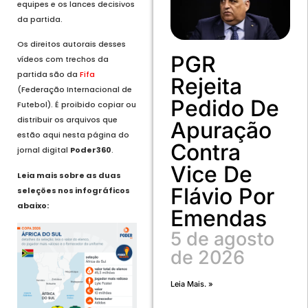
equipes e os lances decisivos
da partida.
Os direitos autorais desses
PGR
vídeos com trechos da
partida são da
Fifa
Rejeita
(Federação Internacional de
Pedido De
Futebol). É proibido copiar ou
distribuir os arquivos que
Apuração
estão aqui nesta página do
Contra
jornal digital
Poder360
.
Vice De
Leia mais sobre as duas
Flávio Por
seleções nos infográficos
abaixo:
Emendas
5 de agosto
de 2026
Leia Mais. »