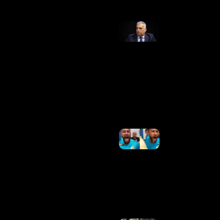
PGR
Rejeita
Pedido
De
Apuração
Contra
Vice De
Flávio
Por
Emendas
Ler Mais
»
Santos
Rebate
Presidente
Do Remo
Após
Ofensas A
Neymar:
“Ultrapassam
Os Limites”
Ler Mais »