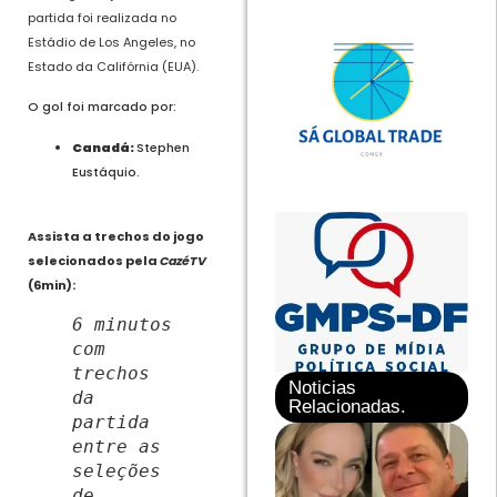
partida
foi realizada no
Estádio de Los Angeles, no
Estado da Califórnia (EUA).
O gol foi marcado por:
Canadá:
Stephen
Eustáquio.
Assista a trechos do jogo
selecionados pela
CazéTV
(6min):
6 minutos
com
trechos
Noticias
da
Relacionadas.
partida
entre as
seleções
de