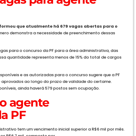
nformou que atualmente há 679 vagas abertas para o
úmero demonstra a necessidade de preenchimento dessas
as para o concurso da PF para a área administrativa, das
 Essa quantidade representa menos de 15% do total de cargos
sponíveis e as autorizadas para o concurso sugere que a PF
e aprovados ao longo do prazo de validade do certame.
oníveis, ainda haverá 579 postos sem ocupação.
o agente
da PF
strativo tem um vencimento inicial superior a R$6 mil por mês.
 os R$6,7 mil, composto por