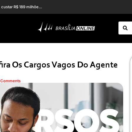
Larissa Manoela vence mais uma batalha na Justiça e anula contrato vitalício assinado pelos pais
Por que acidentes com entregadores do iFood podem custar R$ 189 milhões ao INSS
fira Os Cargos Vagos Do Agente
 Comments