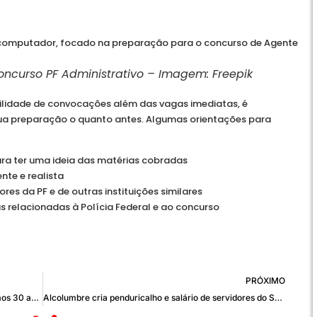
oncurso PF Administrativo – Imagem: Freepik
ilidade de convocações além das vagas imediatas, é
sua preparação o quanto antes. Algumas orientações para
ara ter uma ideia das matérias cobradas
nte e realista
res da PF e de outras instituições similares
s relacionadas à Polícia Federal e ao concurso
PRÓXIMO
Incêndio no noroeste do Japão é o maior dos últimos 30 anos
Alcolumbre cria penduricalho e salário de servidores do Senado pode chegar a R$ 1 mi