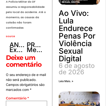
A Polícia Militar do DF
assumiu a responsabilidade
Ao Vivo:
pelo local do acidente. Até o
momento, as causas da
Lula
colisão não foram
Endurece
confirmadas
Penas Por
source
Violência
ANTERIOR
PRÓXIMO
Exportação aos EUA de produtos sobretaxados cai 25,7% em setembro
Mercosul e Canadá intensificam negociações de livre comércio
Sexual
Deixe um
Digital
comentário
6 de agosto
de 2026
O seu endereço de e-mail
não será publicado.
Leia Mais. »
Campos obrigatórios são
marcados com
*
Comentário
*