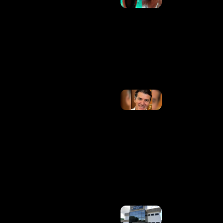
Porcos E
Se Enrola
Para Fazer
Pagamento
Em PIX:
“Vou Pedir
Ajuda”
Ler Mais
»
PSB
Indica
Jarbas
Soares
Para
Vice Na
Chapa
De
Patrus
Ananias
Em MG
Ler
Mais »
Homem É
Preso Em
Flagrante