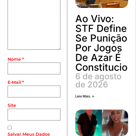
Ao Vivo:
STF Define
Se Punição
Por Jogos
De Azar É
Nome
*
Constitucion
6 de agosto
E-Mail
*
de 2026
Leia Mais. »
Site
Salvar Meus Dados