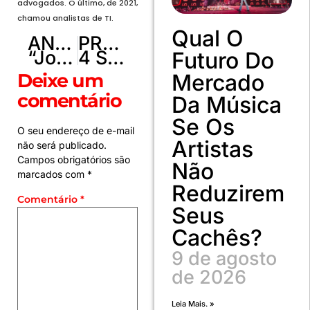
advogados. O último, de 2021,
chamou analistas de TI.
Qual O
ANTERIOR
PRÓXIMO
“Jogo contra a fome” arrecada mais de duas toneladas de alimentos em Brazlândia. Veja as fotos
4 Suplementos que auxiliam na melhora da performance no treino
Futuro Do
Deixe um
Mercado
comentário
Da Música
Se Os
O seu endereço de e-mail
Artistas
não será publicado.
Campos obrigatórios são
Não
marcados com
*
Reduzirem
Comentário
*
Seus
Cachês?
9 de agosto
de 2026
Leia Mais. »