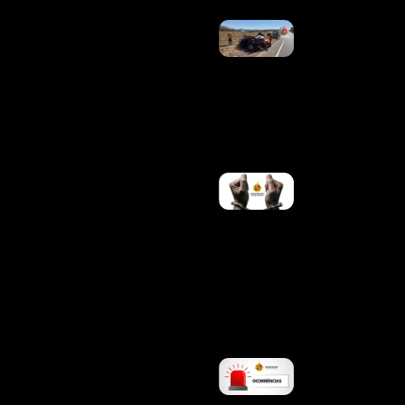
Bombeiros
São
Acionados
Para
Capotamento
De Veículo Na
BR-060, Em
Samambaia
Ler Mais »
PMDF
PRENDE
SUSPEITO
DE
TENTATIVA
DE
HOMICÍDIO
NA L4
NORTE
Ler Mais
»
PMDF
ATENDE
OCORRÊNCIA
DE