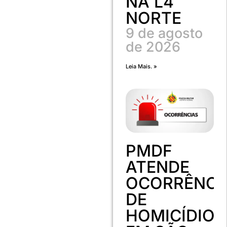
NA L4
NORTE
9 de agosto
de 2026
Leia Mais. »
PMDF
ATENDE
OCORRÊNCI
DE
HOMICÍDIO