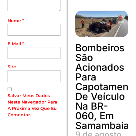
Nome
*
E-Mail
*
Bombeiros
São
Acionados
Site
Para
Capotament
De Veículo
Salvar Meus Dados
Neste Navegador Para
Na BR-
A Próxima Vez Que Eu
060, Em
Comentar.
Samambaia
9 de agosto