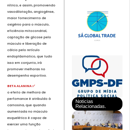
nítrico, e assim, promovendo
vasodilatação, angiogênse,
maior fornecimento de
oxigênio para o músculo,
eficiência mitocondrial,
captação de glicose pelo
músculo e liberação de
cálcio pelo retículo
endoplásmatico, que tudo
isso em conjunto, irá
promover melhoras no
desempenho esportivo.
BETA ALANINA ✅
o efeito de melhora de
perfomance é atribuído à
Noticias
carnosina, que quando
Relacionadas.
aumentada no músculo
esquelético é capaz de
exercer uma função