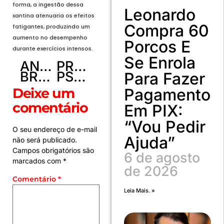
forma, a ingestão dessa
Leonardo
xantina atenuaria os efeitos
Compra 60
fatigantes, produzindo um
aumento no desempenho
Porcos E
durante exercícios intensos.
Se Enrola
ANTERIOR
PRÓXIMO
BRB abrirá concurso com 150 vagas, mais cadastro de reserva, para escriturário em 7 de julho
PSG comunica que não conta mais com Neymar, diz jornal
Para Fazer
Deixe um
Pagamento
comentário
Em PIX:
“Vou Pedir
O seu endereço de e-mail
Ajuda”
não será publicado.
Campos obrigatórios são
6 de agosto
marcados com
*
de 2026
Comentário
*
Leia Mais. »