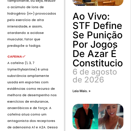
tamponante, ou seja, reduzir
o acúmulo de íons de
Ao Vivo:
hidrogênio (H+) provocados
pelo exercício de alta
STF Define
intensidade, e assim,
Se Punição
atardando a acidose
muscular, fator que
Por Jogos
predispõe a fadiga.
De Azar É
CAFEINA ✅
Constitucion
A cafeína (1, 3, 7
trymethylxantine) é uma
6 de agosto
substância amplamente
de 2026
usada em esportes com
evidências como recurso de
Leia Mais. »
melhora de desempenho nos
exercícios de endurance,
anaeróbicos e de força. A
cafeína atua como um
antagonista dos receptores
de adenosina A1 e A2A. Dessa