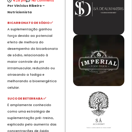
4:28 pm
No Comments
Por Vinícius Ribeiro –
Nutricionista
BICARBONATO DE SÓDIO ✅
A suplementação ganhou
força devido ao potencial
efeito de melhora do
desempenho do bicarbonato
de sódio, relacionado à
maior controle do pH
intramuscular, reduzindo ou
atrasando a fadiga e
melhorando a bioenergética
celular.
SUCO DE BETERRABA ✅
É amplamente conhecido
como uma estratégia de
suplementação pré-treino,
explicado pelo aumento das
concentrações de óxido