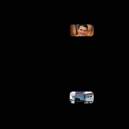
Ler Mais
»
PSB
Indica
Jarbas
Soares
Para
Vice Na
Chapa
De
Patrus
Ananias
Em MG
Ler
Mais »
Homem É
Preso Em
Flagrante
Após
Atacar
Criança
Que Saía
Da
Escola