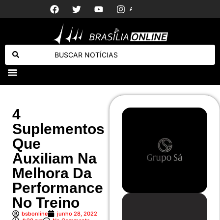
Leonard
PSB indica Jarbas Soares para vice na chapa de Patrus Ananias em MG
Homem é preso em flagrante após atacar criança que saía da escola na Estrutural
4
Suplementos
Que
Auxiliam Na
Melhora Da
Performance
No Treino
bsbonline
junho 28, 2022