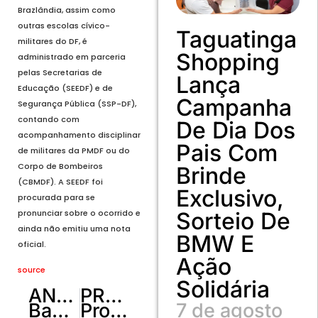
Brazlândia, assim como
outras escolas cívico-
Taguatinga
militares do DF, é
Shopping
administrado em parceria
pelas Secretarias de
Lança
Educação (SEEDF) e de
Campanha
Segurança Pública (SSP-DF),
contando com
De Dia Dos
acompanhamento disciplinar
Pais Com
de militares da PMDF ou do
Corpo de Bombeiros
Brinde
(CBMDF). A SEEDF foi
Exclusivo,
procurada para se
pronunciar sobre o ocorrido e
Sorteio De
ainda não emitiu uma nota
BMW E
oficial.
Ação
source
Solidária
ANTERIOR
PRÓXIMO
Baby Calabreso: Davi Brito anuncia que vai ser pai pela 1ª vez
Projeto de escola pública do Riacho Fundo incentiva a leitura
7 de agosto