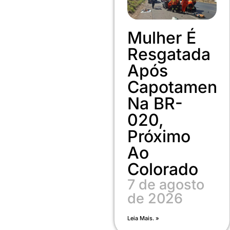
Mulher É
Resgatada
Após
Capotament
Na BR-
020,
Próximo
Ao
Colorado
7 de agosto
de 2026
Leia Mais. »