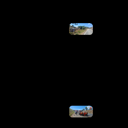
Ler
Mais »
Grave
Acidente
Entre
Caminhão,
Ônibus E
Carros
Deixa
Cinco
Mortos E
Mobiliza
Grande
Operação
De
Resgate
Na GO-010
Ler Mais
»
Mulher É
Resgatada
Após
Capotamento
Na BR-020,
Próximo Ao