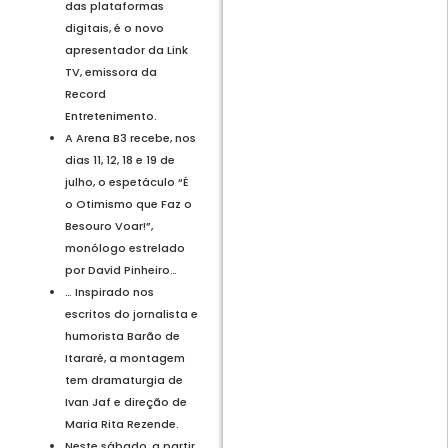
das plataformas
digitais, é o novo
apresentador da Link
TV, emissora da
Record
Entretenimento.
A Arena B3 recebe, nos
dias 11, 12, 18 e 19 de
julho, o espetáculo “É
o Otimismo que Faz o
Besouro Voar!”,
monólogo estrelado
por David Pinheiro…
… Inspirado nos
escritos do jornalista e
humorista Barão de
Itararé, a montagem
tem dramaturgia de
Ivan Jaf e direção de
Maria Rita Rezende.
Neste sábado, a partir