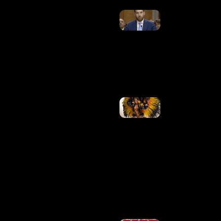
Senado Dos
EUA Aprova
Indicação
De Trump
Para
Embaixador
No Brasil
Ler Mais
»
Tàmires
Assîs, Ex-
Fazenda,
Se
Apresenta
Como
Cunhã-
Poranga
No
Festival
De
Manaus
Ler
Mais »