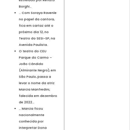
estrelado por Renato
Borghi…
… Com Soraya Ravenle
no papel da cantora,
fica em cartaz até o
próximo dia 12, no
Teatro do SESI-SP, na
Avenida Paulista.
O teatro do CEU
Parque do Carmo –
João Cândido
(Almirante Negro), em
São Paulo, passa a
levar o nome da atriz
Marcia Manfredini,
falecida em dezembro
de 2022…
… Marcia ficou
nacionalmente
conhecida por
interpretar Dona