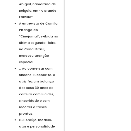
Abigail, namorada de
Beiçola, em “A Grande
Família”.
A entrevista de Camila
Pitanga ao
“Cinejornal”, exibida na
última segunda-feira,
no Canal Brasil,
mereceu atenção
especial…
… Ao conversar com
Simone Zuccolotto, a
atriz fez um balanço
dos seus 30 anos de
carreira com lucidez,
sinceridade e sem
recorrer a frases
prontas.
Gui Araújo, modelo,
ator e personalidade