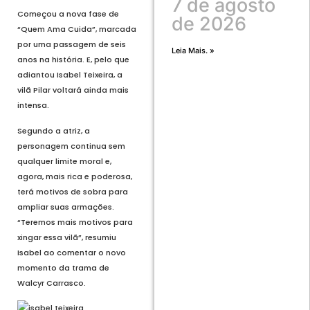
7 de agosto
Começou a nova fase de
de 2026
“Quem Ama Cuida”, marcada
por uma passagem de seis
Leia Mais. »
anos na história. E, pelo que
adiantou Isabel Teixeira, a
vilã Pilar voltará ainda mais
intensa.
Segundo a atriz, a
personagem continua sem
qualquer limite moral e,
agora, mais rica e poderosa,
terá motivos de sobra para
ampliar suas armações.
“Teremos mais motivos para
xingar essa vilã”, resumiu
Isabel ao comentar o novo
momento da trama de
Walcyr Carrasco.