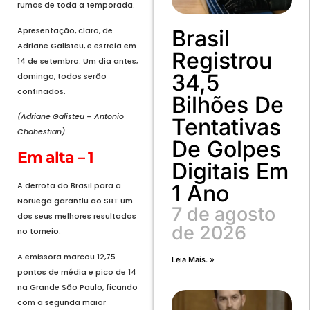
rumos de toda a temporada.
Apresentação, claro, de
Brasil
Adriane Galisteu, e estreia em
Registrou
14 de setembro. Um dia antes,
34,5
domingo, todos serão
confinados.
Bilhões De
(Adriane Galisteu – Antonio
Tentativas
Chahestian)
De Golpes
Em alta – 1
Digitais Em
1 Ano
A derrota do Brasil para a
Noruega garantiu ao SBT um
7 de agosto
dos seus melhores resultados
de 2026
no torneio.
A emissora marcou 12,75
Leia Mais. »
pontos de média e pico de 14
na Grande São Paulo, ficando
com a segunda maior