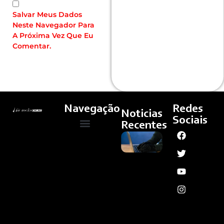
Salvar Meus Dados
Neste Navegador Para
A Próxima Vez Que Eu
Comentar.
Navegação
Redes
Noticias
Sociais
Recentes
Brasil
Quem Somos
Cultura E Arte
Curso – Concursos E Emprego
Registrou
34,5
Bilhões
De
Tentativas
De Golpes
Digitais
Em 1 Ano
Ler
Mais »