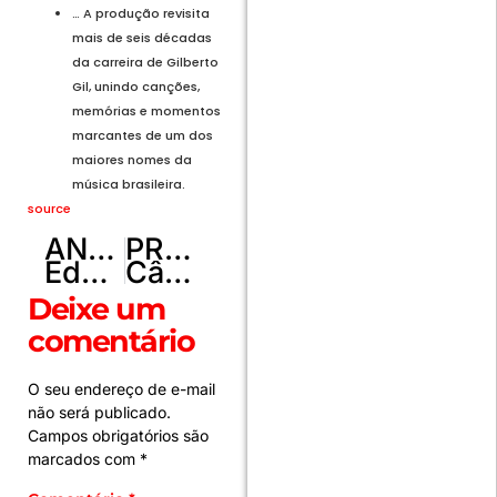
… A produção revisita
mais de seis décadas
da carreira de Gilberto
Gil, unindo canções,
memórias e momentos
marcantes de um dos
maiores nomes da
música brasileira.
source
ANTERIOR
PRÓXIMO
Eduardo rebate críticas de Zé Trovão a Bolsonaro
Câmara aprova criação do Sistema de Combate à Violência contra Mulher
Deixe um
comentário
O seu endereço de e-mail
não será publicado.
Campos obrigatórios são
marcados com
*