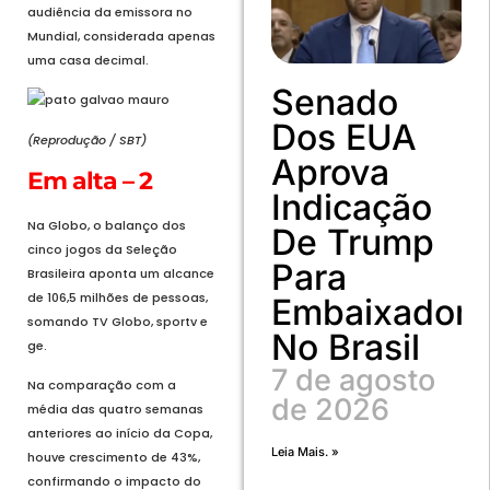
audiência da emissora no
Mundial, considerada apenas
uma casa decimal.
Senado
Dos EUA
(Reprodução / SBT)
Aprova
Em alta – 2
Indicação
Na Globo, o balanço dos
De Trump
cinco jogos da Seleção
Para
Brasileira aponta um alcance
de 106,5 milhões de pessoas,
Embaixador
somando TV Globo, sportv e
No Brasil
ge.
7 de agosto
Na comparação com a
de 2026
média das quatro semanas
anteriores ao início da Copa,
Leia Mais. »
houve crescimento de 43%,
confirmando o impacto do