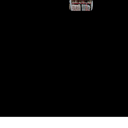
FAO
Sinaliza
Alta De
0,6% Nos
Preços
Dos
Alimentos
Em Julho
Ler
Mais »
Aprovados
Na 4ª
Convocação
Da 1ª
Edição Do
CNU
Recebem
Orientações
Para Tomar
Posse De
Forma
Digital
Ler Mais
»