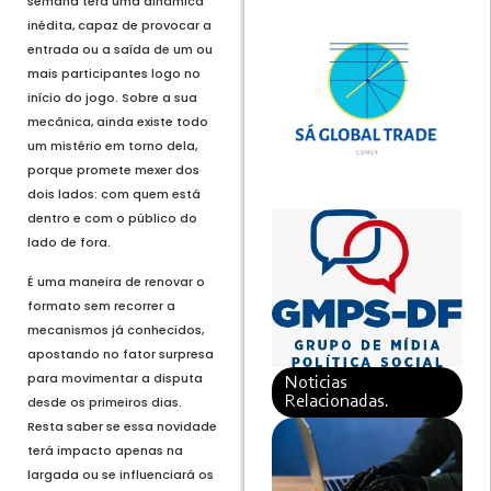
semana terá uma dinâmica
inédita, capaz de provocar a
entrada ou a saída de um ou
mais participantes logo no
início do jogo. Sobre a sua
mecânica, ainda existe todo
um mistério em torno dela,
porque promete mexer dos
dois lados: com quem está
dentro e com o público do
lado de fora.
É uma maneira de renovar o
formato sem recorrer a
mecanismos já conhecidos,
apostando no fator surpresa
para movimentar a disputa
Noticias
Relacionadas.
desde os primeiros dias.
Resta saber se essa novidade
terá impacto apenas na
largada ou se influenciará os