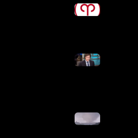
Horóscopo
De Hoje,
09/08/2026
– Previsões
Para Todos
Os Signos
Ler Mais
»
Milei Posta
Deputado
Dos EUA
Chamando
Lula De
“corrupto
E
Criminoso”
Ler Mais
»
Tornado
Atinge
Cidade Do
Paraná E
Deixa
Casas