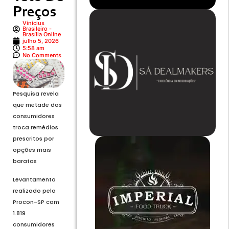
Preços
Vinícius
Brasileiro -
Brasília Online
julho 5, 2026
5:58 am
No Comments
Pesquisa revela
que metade dos
consumidores
troca remédios
prescritos por
opções mais
baratas
Levantamento
realizado pelo
Procon-SP com
1.819
consumidores