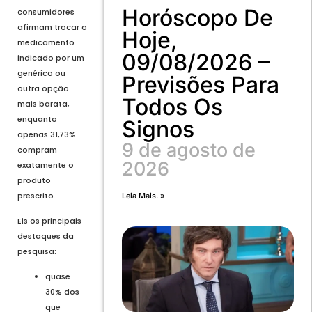
Horóscopo De
consumidores
afirmam trocar o
Hoje,
medicamento
09/08/2026 –
indicado por um
genérico ou
Previsões Para
outra opção
Todos Os
mais barata,
enquanto
Signos
apenas 31,73%
9 de agosto de
compram
2026
exatamente o
produto
prescrito.
Leia Mais. »
Eis os principais
destaques da
pesquisa:
quase
30% dos
que