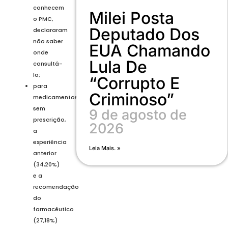
conhecem
Milei Posta
o PMC,
Deputado Dos
declararam
não saber
EUA Chamando
onde
Lula De
consultá-
lo;
“corrupto E
para
Criminoso”
medicamentos
sem
9 de agosto de
prescrição,
2026
a
experiência
Leia Mais. »
anterior
(34,20%)
e a
recomendação
do
farmacêutico
(27,18%)