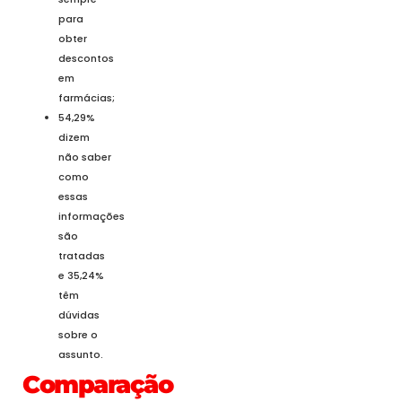
para
obter
descontos
em
farmácias;
54,29%
dizem
não saber
como
essas
informações
são
tratadas
e 35,24%
têm
dúvidas
sobre o
assunto.
Comparação