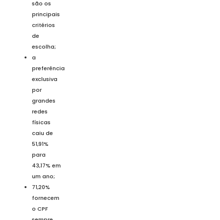
são os
principais
critérios
de
escolha;
a
preferência
exclusiva
por
grandes
redes
físicas
caiu de
51,91%
para
43,17% em
um ano;
71,20%
fornecem
o CPF
sempre