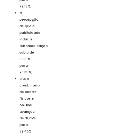
79,13%;
a
percepção
de que a
publicidade
induz à
automedicação
subiu de
66,10%
para
70,35%;
o uso
combinado
de canais
físicos e
on-line
avançou
de 31,25%
para
39,40%.