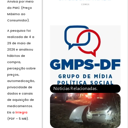
Anvisa por meio
do PMC (Preço
Máximo ao
Consumidor).
A pesquisa foi
realizada de 4 a
29 de maio de
2026 e analisou
hábitos de
compra,
percepção sobre
preços,
automedicação,
privacidade de
Noticias Relacionadas.
dados e canais
de aquisição de
medicamentos.
Eis a
íntegra
(PDF – 5 MB).