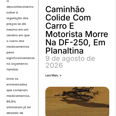
O
Caminhão
desconhecimento
sobre a
Colide Com
regulação dos
Carro E
preços se dá
mesmo em um
Motorista Morre
cenário em que
Na DF-250, Em
o custo dos
medicamentos
Planaltina
pesa
9 de agosto de
significativamente
2026
no orçamento
familiar.
Leia Mais. »
Entre os
entrevistados
que compram
medicamentos,
88,10%
afirmaram já ter
deixado de