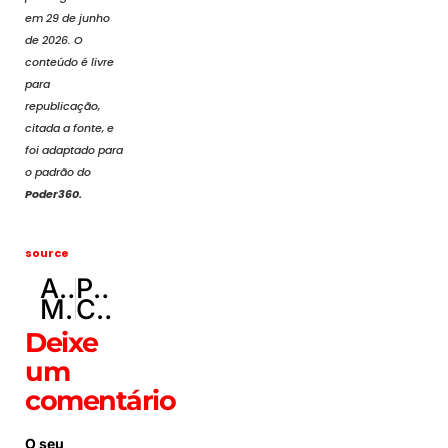
em 29 de junho
de 2026. O
conteúdo é livre
para
republicação,
citada a fonte, e
foi adaptado para
o padrão do
Poder360.
source
ANTERIOR
PRÓXIMO
Motociclista sofre traumatismo craniano grave após atingir cavalo na Rota do Cavalo, em Sobradinho
Carro colide contra poste na L4 Norte e mobiliza equipes do Corpo de Bombeiros
Deixe
um
comentário
O seu