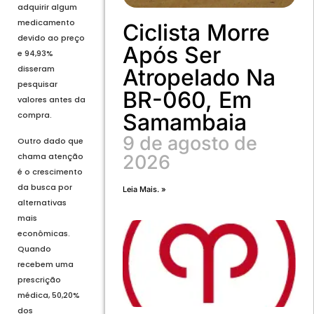
adquirir algum
medicamento
Ciclista Morre
devido ao preço
Após Ser
e 94,93%
disseram
Atropelado Na
pesquisar
BR-060, Em
valores antes da
Samambaia
compra.
9 de agosto de
Outro dado que
chama atenção
2026
é o crescimento
da busca por
Leia Mais. »
alternativas
mais
econômicas.
Quando
recebem uma
prescrição
médica, 50,20%
dos