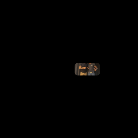
Usada
Em
Vídeo
Pela
Equipe
De
Trump
Ler
Mais
»
Jeninho
E
Gusttavo
Lima
Assinam
Contrato
Semana
Que
Vem;
Estreia
Será Em
Barretos
Ler
Mais »