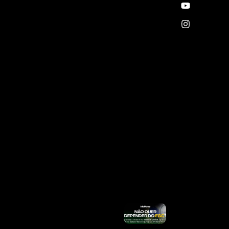
Filho
Com
Gabriel
Medina:
“Dias
Difíceis”
Ler
Mais »
Celular
Seguro:
Usuários
Podem
Cadastrar
Aparelho
E Ativar
Proteção
Contra
Roubo E
Furto
Ler
Mais »
Taylor
Swift
Remove
Música