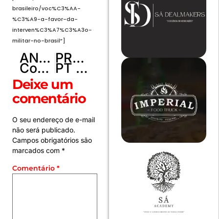
brasileiro/voc%C3%AA-
%C3%A9-a-favor-da-
interven%C3%A7%C3%A3o-
militar-no-brasil”]
ANTERIOR
PRÓXIMO
Coca-Cola divulga programação da caravana de natal
PT vai distribuir adesivos no DF com foto de Lula e bandeira do Brasil
Deixe um
comentário
O seu endereço de e-mail
não será publicado.
Campos obrigatórios são
marcados com
*
Comentário
*