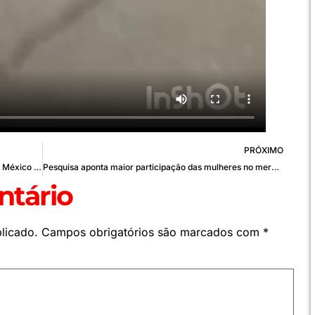
PRÓXIMO
EUA enviam mais 600 soldados à fronteira com o México para reforçar controle migratório
Pesquisa aponta maior participação das mulheres no mercado de trabalho do DF em 2024
tário
licado.
Campos obrigatórios são marcados com
*