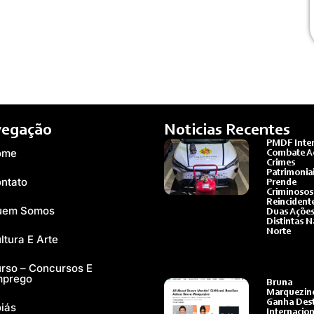
egação
Noticias Recentes
PMDF Inten
ome
Combate A
Crimes
Patrimoniai
ntato
Prende
Criminosos
Reincident
uem Somos
Duas Açõe
Distintas N
Norte
ltura E Arte
Ler Mais »
rso – Concursos E
mprego
Bruna
Marquezin
Ganha Des
iás
Internacion