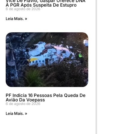
Vice De Flávio, Gaspar Oferece DNA
À PGR Após Suspeita De Estupro
6 de agosto de 2026
Leia Mais. »
PF Indicia 16 Pessoas Pela Queda De
Avião Da Voepass
6 de agosto de 2026
Leia Mais. »