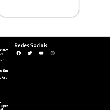
Redes Sociais
sifica
os
s E
es Em
s
a Asa
e
taque
al