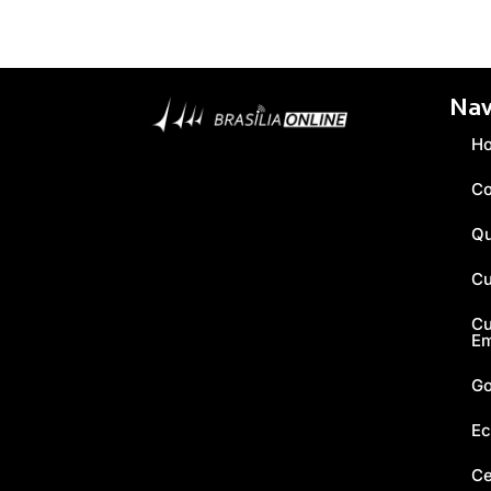
Nav
H
Co
Q
Cu
Cu
E
Go
Ec
Ce