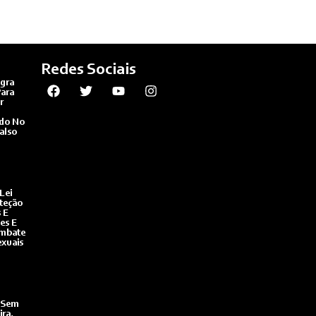
Redes Sociais
gra
ara
r
ado No
also
Lei
teção
 E
es E
ombate
exuais
 Sem
ira,