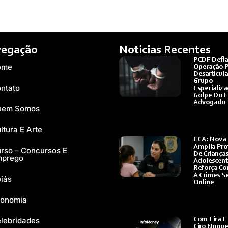
egação
Noticias Recentes
PCDF Defla
ome
Operação P
Desarticula
Grupo
ntato
Especializ
Golpe Do F
Advogado
uem Somos
Ler Mais »
ltura E Arte
ECA: Nova 
Amplia Pro
rso – Concursos E
De Crianças
mprego
Adolescent
Reforça C
A Crimes S
iás
Online
Ler Mais »
onomia
lebridades
Com Lira E
Ciro Nogue