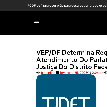
ECA: nova lei ampli
VEP/DF Determina Requ
Atendimento Do Parlató
Justiça Do Distrito Fede
bsbonline
fevereiro 25, 2025
2:04 pm