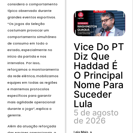
considera o comportamento
típico observado durante
grandes eventos esportivos.
“Os jogos da Seleção
costumam provocar um
comportamento simultâneo
Vice Do PT
de consumo em todo o
estado, especialmente no
Diz Que
início da partida e nos
Haddad É
intervalos. Por isso,
reforçamos o monitoramento
O Principal
da rede elétrica, mobilizamos
Nome Para
equipes em todas as regiões
e mantemos protocolos
Suceder
específicos para garantir
Lula
mais agilidade operacional
durante o jogo”, explica o
5 de agosto
gerente.
de 2026
Além da atuação reforçada
Leia Mais. »
das equipes operacionais, a