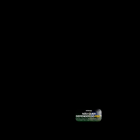
É O
Principal
Nome
Para
Suceder
Lula
Ler
Mais »
Move Brasil
2026:
Modalidades,
Opções De
Financiament
De Veículos,
Taxas, Banco
E Forma De
Solicitação
Ler Mais »
Copom:
Petróleo,
Juros
Nos EUA
E
Inflação
Vão