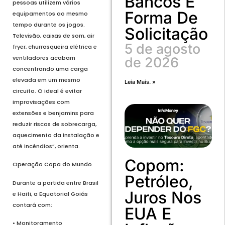
Bancos E
pessoas utilizem vários
Forma De
equipamentos ao mesmo
tempo durante os jogos.
Solicitação
Televisão, caixas de som, air
5 de agosto
fryer, churrasqueira elétrica e
ventiladores acabam
de 2026
concentrando uma carga
elevada em um mesmo
Leia Mais. »
circuito. O ideal é evitar
improvisações com
extensões e benjamins para
reduzir riscos de sobrecarga,
aquecimento da instalação e
até incêndios”, orienta.
Copom:
Operação Copa do Mundo
Petróleo,
Durante a partida entre Brasil
Juros Nos
e Haiti, a Equatorial Goiás
contará com:
EUA E
• Monitoramento