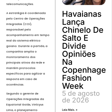
telecomunicações.
Havaianas
A estratégia é coordenada
pelo Centro de Operações
Lança
Integradas (COI),
Chinelo De
responsável pelo
acompanhamento em tempo
Salto E
real do sistema elétrico
Divide
goiano. Durante a partida, a
Opiniões
companhia amplia o
monitoramento dos
Na
principais ativos da rede e
Copenhagen
mantém protocolos
específicos para agilizar a
Fashion
resposta em caso de
Week
ocorrências.
5 de agosto
Segundo o gerente de
de 2026
Operações Integradas da
Equatorial Goiás, Vinícyus
Leia Mais. »
Lima, o planejamento