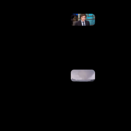
»
Milei Posta
Deputado
Dos EUA
Chamando
Lula De
“corrupto
E
Criminoso”
Ler Mais
»
Tornado
Atinge
Cidade Do
Paraná E
Deixa
Casas
Destruídas
E
Moradores
Sem
Energia
Ler Mais
»