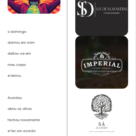
o domingo
dormiu em mim
deitou-se em
meu corpo
e teima…
Acordou
abriu os olhos
fechou novamente
e fez um acordo