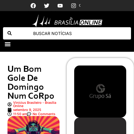
Tornado atinge cidade do Paraná e deixa casas destruídas e moradores sem energia
Horóscop
Milei posta deputado dos EUA chamando Lula de “corrupto e criminoso”
Um Bom
Gole De
Domingo
Num CoRpo
Vinícius Brasileiro - Brasília
Online
setembro 9, 2025
11:50 am
No Comments