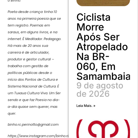
o Binho.
Poeta desde criança: tinha 10
Ciclista
anos na primeira poesia que se
Morre
tem registro. Poemas em
saraus, em alguns livros, e na
Após Ser
internet. É Meditador. Pedagogo.
Atropelado
Há mais de 20 anos sua
carreira é de articulador,
Na BR-
produtor e gestor cultural –
060, Em
trabalha com gestão de
políticas públicas desde o
Samambaia
início dos Pontos de Cultura e
9 de agosto
Sistema Nacional de Cultura. É
de 2026
um Tuxaua Cultura Viva. Um Ser
sendo e que faz Poesia no dia-
Leia Mais. »
a-dia quase sem querer, mas
quer.
binho.rc.perinotto@gmail.com
https://www.instagram.com/binho.riani.perinotto/