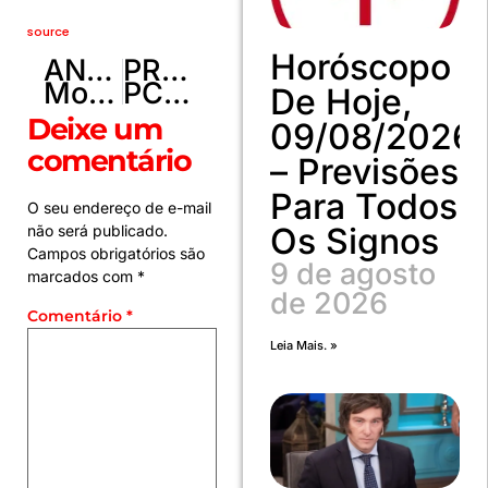
source
Horóscopo
ANTERIOR
PRÓXIMO
Moraes rebate críticas sobre ter feito mais perguntas aos réus que a PGR
PCDF prende jovem por tráfico de drogas e receptação em Planaltina/DF
De Hoje,
Deixe um
09/08/2026
comentário
– Previsões
Para Todos
O seu endereço de e-mail
Os Signos
não será publicado.
Campos obrigatórios são
9 de agosto
marcados com
*
de 2026
Comentário
*
Leia Mais. »