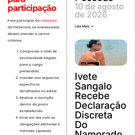
10 de agosto
participação
de 2026
Para participar do
concurso
Leia Mais. »
da Prefeitura, os interessados
devem atender a certos
critérios:
Comprovar o nível de
escolaridade exigido
para o cargo
pretendido
Ivete
Atender aos requisitos
Sangalo
específicos
detalhados no edital
Recebe
Realizar a inscrição
Declaração
dentro do prazo
estabelecido
Discreta
Estar em dia com as
Do
obrigações eleitorais e
Namorado
militares (quando