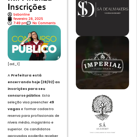
Inscrições
bsbonline
fevereiro 28, 2025
7:49 pm
No Comments
[ad_1]
A
Prefeitura
está
encerrando hoje (28/02) as
inscrições para seu
concurso público
. Esta
seleção visa preencher
49
vagas
e formar cadastro
reserva para profissionais de
níveis médio, magistério e
superior. Os candidatos
aprovados poderão receber