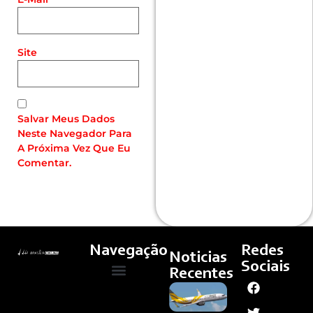
Site
Salvar Meus Dados
Neste Navegador Para
A Próxima Vez Que Eu
Comentar.
Navegação
Redes
Noticias
Sociais
Recentes
Ex-
Quem Somos
Cultura E Arte
Curso – Concursos E Emprego
Funcionário
Da Anac