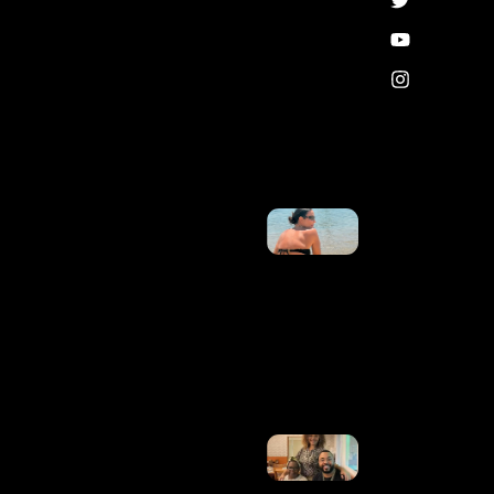
Alertou
Sobre
Problemas
Na Voepass
Antes De
Acidente
Que Matou
62 Pessoas
Ler Mais
»
Ivete
Sangalo
Recebe
Declaração
Discreta
Do
Namorado
Em Foto
De Biquíni
Ler Mais
»
Morre
Anita
Nobre,
Mãe