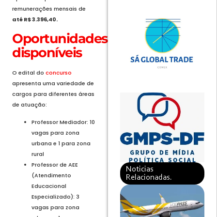
remunerações mensais de
até R$ 3.396,40.
Oportunidades
disponíveis
O edital do
concurso
apresenta uma variedade de
cargos para diferentes áreas
de atuação:
Professor Mediador: 10
vagas para zona
urbana e 1 para zona
rural
Professor de AEE
Noticias
(Atendimento
Relacionadas.
Educacional
Especializado): 3
vagas para zona