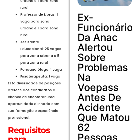
urbana e 1 para zona
rural
Ex-
Professor de Libras: 1
vaga para zona
Funcionário
urbana e 1 para zona
Da Anac
rural
Assistente
Alertou
Educacional: 25 vagas
Sobre
para zona urbana e 5
para zona rural
Problemas
Fonoaudiólogo: 1 vaga
Na
Fisioterapeuta: 1 vaga
Esta diversidade de posições
Voepass
oferece aos candidatos a
Antes De
chance de encontrar uma
Acidente
oportunidade alinhada com
sua formação e experiência
Que Matou
profissional.
62
Requisitos
Pessoas
para