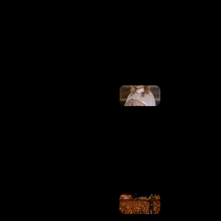
De
Dudu
Nobre,
Aos 78
Anos
Ler
Mais
»
Parar O
Brasileirão
Por Causa
Do
Mundial
Feminino
É Querer
Misturar O
Que Não
Se Mistura
Ler
Mais »
Os
Artistas
Se
Justificam