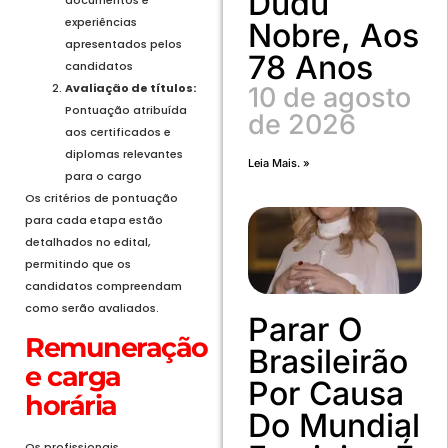
Dudu
documentos e
experiências
Nobre, Aos
apresentados pelos
78 Anos
candidatos
Avaliação de títulos:
10 de agosto
Pontuação atribuída
de 2026
aos certificados e
diplomas relevantes
Leia Mais. »
para o cargo
Os critérios de pontuação
para cada etapa estão
detalhados no edital,
permitindo que os
candidatos compreendam
como serão avaliados.
Parar O
Remuneração
Brasileirão
e carga
Por Causa
horária
Do Mundial
Os profissionais