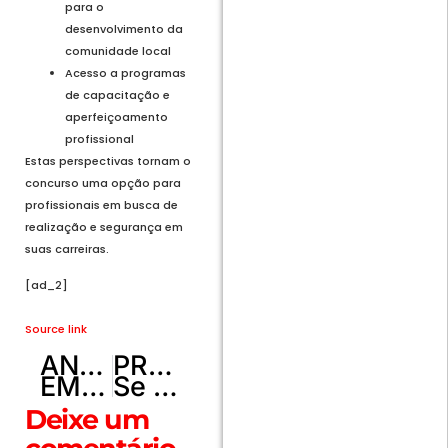
para o
desenvolvimento da
comunidade local
Acesso a programas
de capacitação e
aperfeiçoamento
profissional
Estas perspectivas tornam o
concurso uma opção para
profissionais em busca de
realização e segurança em
suas carreiras.
[ad_2]
Source link
ANTERIOR
PRÓXIMO
EMPREGO PARA MÉDICO NEUROLOGISTA
Se for por causa da Gleisi, o dólar vai cair, diz Alckmin
Deixe um