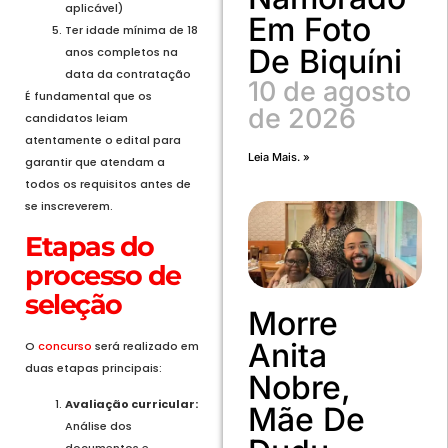
aplicável)
Em Foto
Ter idade mínima de 18
De Biquíni
anos completos na
data da contratação
10 de agosto
É fundamental que os
de 2026
candidatos leiam
atentamente o edital para
Leia Mais. »
garantir que atendam a
todos os requisitos antes de
se inscreverem.
Etapas do
processo de
seleção
Morre
Anita
O
concurso
será realizado em
duas etapas principais:
Nobre,
Avaliação curricular:
Mãe De
Análise dos