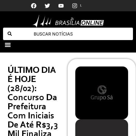
Ivete Sangalo recebe declaração di
Parar o Brasileirão por causa do Mundial Feminino é querer misturar o que não se mistura
Morre Anita Nobre, mãe de Dudu Nobre, aos 78 anos
ÚLTIMO DIA
É HOJE
(28/02):
Concurso Da
Prefeitura
Com Iniciais
De Até R$3,3
Mil Finaliza