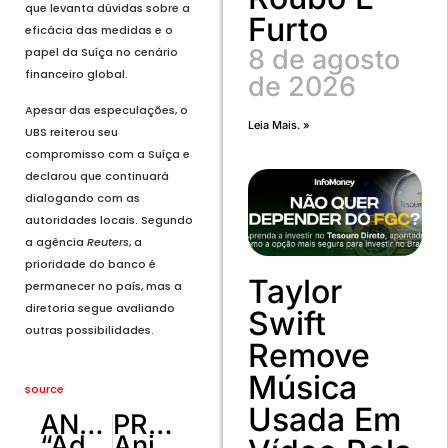
que levanta dúvidas sobre a
Furto
eficácia das medidas e o
8 de agosto
papel da Suíça no cenário
financeiro global.
de 2026
Apesar das especulações, o
Leia Mais. »
UBS reiterou seu
compromisso com a Suíça e
declarou que continuará
dialogando com as
autoridades locais. Segundo
a agência
Reuters
, a
prioridade do banco é
Taylor
permanecer no país, mas a
diretoria segue avaliando
Swift
outras possibilidades.
Remove
Música
source
Usada Em
ANTERIOR
PRÓXIMO
“Adolescência” e “O Estúdio” saem consagrados do Emmy
Anistia para Bolsonaro não cabe no calendário de 2025