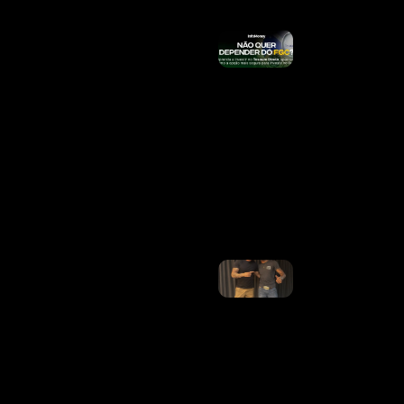
Taylor
Swift
Remove
Música
Usada
Em
Vídeo
Pela
Equipe
De
Trump
Ler
Mais
»
Jeninho
E
Gusttavo
Lima
Assinam
Contrato
Semana
Que
Vem;
Estreia
Será Em