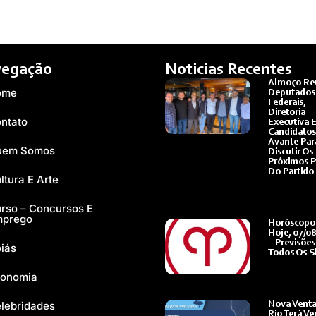
egação
Noticias Recentes
Almoço Re
ome
Deputados
Federais,
Diretoria
ntato
Executiva 
Candidato
Avante Par
uem Somos
Discutir Os
Próximos P
Do Partido
ltura E Arte
Ler Mais »
rso – Concursos E
mprego
Horóscopo
Hoje, 07/0
– Previsões
iás
Todos Os S
Ler Mais »
onomia
lebridades
Nova Venta
Rio Terá Ve