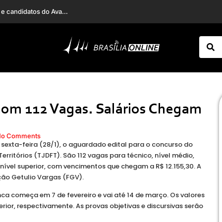
Barcelona ganha reforço de peso na negociação por Rodri e complica planos do Real Madrid
Nova ventania! Rio terá ventos de até 110 km/h na sexta-feira, prevê Climatempo
om 112 Vagas. Salários Chegam
No Comments
a sexta-feira (28/1), o aguardado edital para o concurso do
Territórios (TJDFT). São 112 vagas para técnico, nível médio,
 nível superior, com vencimentos que chegam a R$ 12.155,30. A
ão Getulio Vargas (FGV).
nca começa em 7 de fevereiro e vai até 14 de março. Os valores
erior, respectivamente. As provas objetivas e discursivas serão