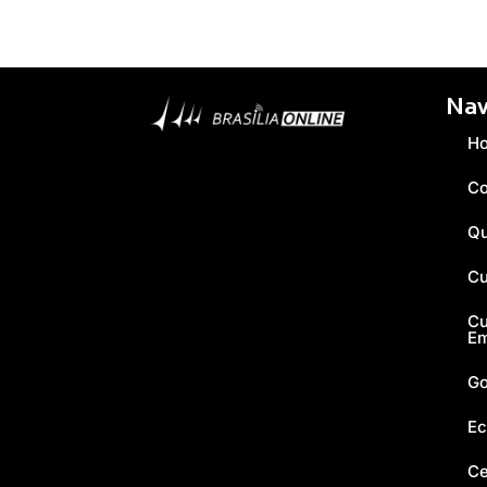
Nav
H
Co
Q
Cu
Cu
E
Go
Ec
Ce