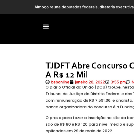
Horóscopo de h
TJDFT Abre Concurso C
A R$ 12 Mil
bsbonline
janeiro 28, 2022
3:55 pm
O Diário Oficial da União (DOU) trouxe, nest
Tribunal de Justiça do Distrito Federal e dos 
com remuneração de R$ 7.591,36; e analista,
banca organizadora do concurso é a Fundaç
O prazo para fazer a inscrição no site da ba
são de R$ 80 e R$ 120 para nível médio e sup
aplicadas em 29 de maio de 2022.