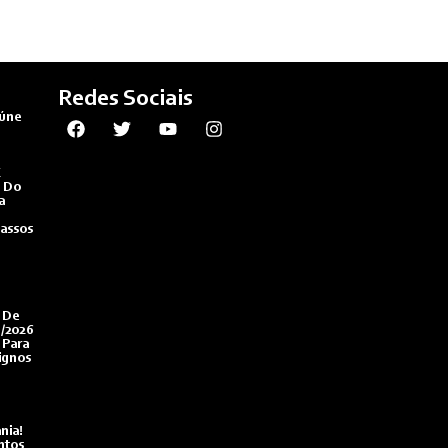
Redes Sociais
úne
E
s Do
a
assos
 De
8/2026
 Para
ignos
nia!
ntos