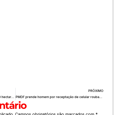
PRÓXIMO
DF registra 25 focos de incêndio e mais de 700 hectares de área queimada nesta sexta-feira (13)
PMDF prende homem por receptação de celular roubado no Guará
tário
licado.
Campos obrigatórios são marcados com
*