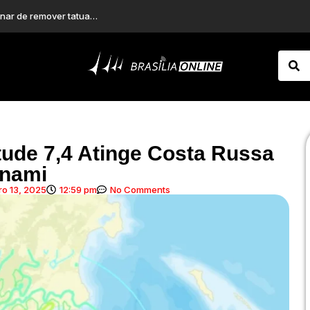
nstitucional
Leonardo compra 60 porcos e se enrola para fazer pagamento em PIX: “Vou pedir ajuda”
ude 7,4 Atinge Costa Russa
nami
o 13, 2025
12:59 pm
No Comments