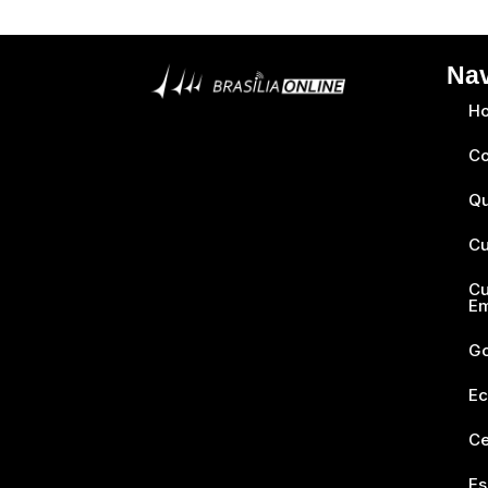
Na
H
Co
Q
Cu
Cu
E
Go
Ec
Ce
Es