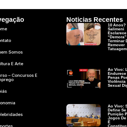
vegação
Noticias Recentes
10 Anos? 
ome
Salimeni
Esclarece
“demora”
ntato
Terminar 
Remover
Tatuagem
uem Somos
Ler Mais »
ltura E Arte
Ao Vivo: 
Endurece
rso – Concursos E
Penas Po
mprego
Violência
Sexual Dig
iás
Ler Mais »
onomia
Ao Vivo: 
Define Se
lebridades
Punição P
Jogos De 
É
portes
Constituc