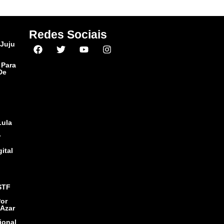
Redes Sociais
Juju
 Para
De
Lula
r
ital
STF
or
Azar
ional