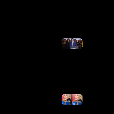
Destruídas
E
Moradores
Sem
Energia
Ler Mais
»
Renan
Santos
Diz
Sofrer
Ameaças
Após
Anunciar
Ato Em
Frente À
USP
Ler
Mais »
Virginia Revela
Se Fez Acordo
Com Vini Jr. E
Explica
Mudança De
Comportament