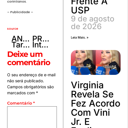
Frente À
corintianos.
USP
– Publicidade –
9 de agosto
de 2026
source
ANTERIOR
PRÓXIMO
Leia Mais. »
Tarcísio inaugura ano eleitoral com vídeo no qual pede “fora PT”
Intoxicação por metanol faz cidade da Bahia proibir bebidas
Deixe um
comentário
O seu endereço de e-mail
não será publicado.
Virginia
Campos obrigatórios são
Revela Se
marcados com
*
Fez Acordo
Comentário
*
Com Vini
Jr. E