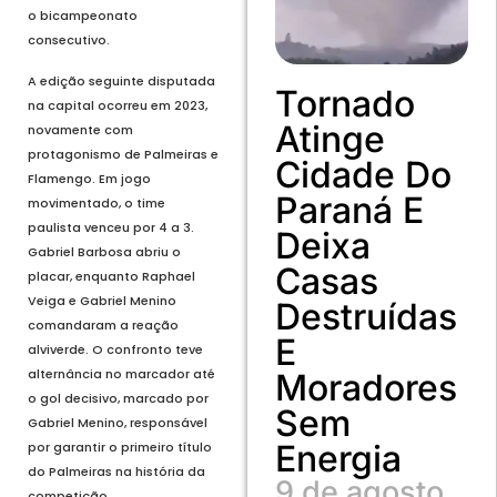
o bicampeonato
consecutivo.
A edição seguinte disputada
Tornado
na capital ocorreu em 2023,
Atinge
novamente com
protagonismo de Palmeiras e
Cidade Do
Flamengo. Em jogo
Paraná E
movimentado, o time
paulista venceu por 4 a 3.
Deixa
Gabriel Barbosa abriu o
Casas
placar, enquanto Raphael
Veiga e Gabriel Menino
Destruídas
comandaram a reação
E
alviverde. O confronto teve
alternância no marcador até
Moradores
o gol decisivo, marcado por
Sem
Gabriel Menino, responsável
Energia
por garantir o primeiro título
do Palmeiras na história da
9 de agosto
competição.