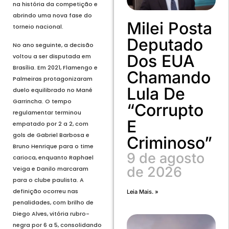
na história da competição e
abrindo uma nova fase do
Milei Posta
torneio nacional.
Deputado
No ano seguinte, a decisão
Dos EUA
voltou a ser disputada em
Brasília. Em 2021, Flamengo e
Chamando
Palmeiras protagonizaram
Lula De
duelo equilibrado no Mané
Garrincha. O tempo
“corrupto
regulamentar terminou
E
empatado por 2 a 2, com
gols de Gabriel Barbosa e
Criminoso”
Bruno Henrique para o time
9 de agosto
carioca, enquanto Raphael
de 2026
Veiga e Danilo marcaram
para o clube paulista. A
definição ocorreu nas
Leia Mais. »
penalidades, com brilho de
Diego Alves, vitória rubro-
negra por 6 a 5, consolidando