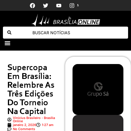
Tornado
Renan Santos diz sofrer ameaças após anunciar ato em frente à USP
Virginia revela se fez acordo com Vini Jr. e explica mudança de comportamento
Supercopa
Em Brasília:
Relembre As
Três Edições
Do Torneio
Na Capital
Vinícius Brasileiro - Brasília
Online
janeiro 2, 2026
1:27 am
No Comments