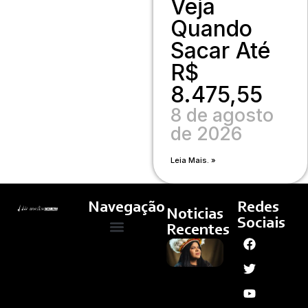
Veja
Quando
Sacar Até
R$
8.475,55
8 de agosto
de 2026
Leia Mais. »
Navegação
Redes
Noticias
Sociais
Recentes
Manifesto
Quem Somos
Cultura E Arte
Curso – Concursos E Emprego
Reflorestar
Mentes,
De Sônia
Guajajara,
Ganha
Apoio De