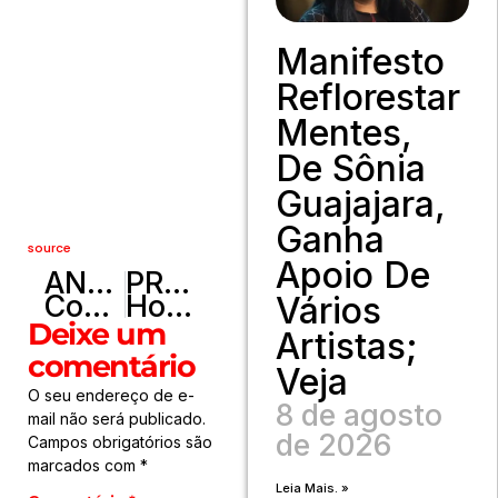
Manifesto
Reflorestar
Mentes,
De Sônia
Guajajara,
Ganha
source
Apoio De
ANTERIOR
PRÓXIMO
Congresso instala comissão para analisar agência de proteção de dados
Homem é preso na Rodoviária Interestadual de Brasília por tráfico interestadual de drogas
Vários
Deixe um
Artistas;
comentário
Veja
O seu endereço de e-
8 de agosto
mail não será publicado.
de 2026
Campos obrigatórios são
marcados com
*
Leia Mais. »