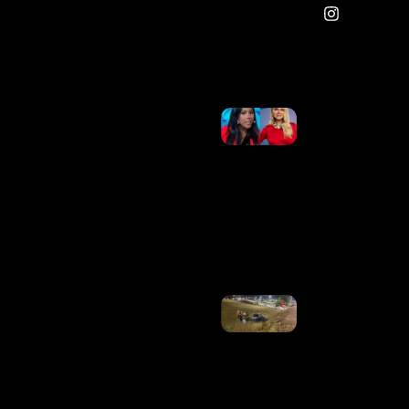
Vários
Artistas;
Veja
Ler Mais
»
Semana
Na TV:
Retratação
No SBT,
Choro De
Ana Maria
Braga E
Thelminha
Em Alta
Ler Mais
»
Carro
Capota
Em
Viaduto
Da
EPIA
Sul, No
DF
Ler