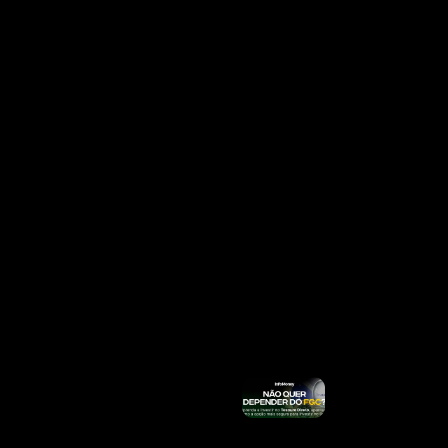
Mais
»
INSS
Divulga
Calendário
De Agosto
Para
Quem
Recebe
Acima Do
Salário
Mínimo;
Veja
Quando
Sacar Até
R$
8.475,55
Ler Mais
»
Por Que
Acidentes
Com
Entregadores
Do IFood