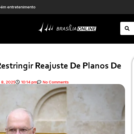
 canoa furada”
Após passar mal na Copa, Alex Escobar é submetido a cirurgia para retirada de tumor
estringir Reajuste De Planos De
 8, 2025
10:14 pm
No Comments