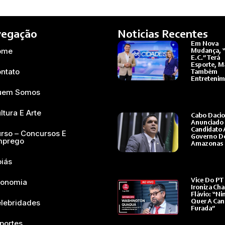
egação
Noticias Recentes
Em Nova
ome
Mudança, 
E.C.” Terá
Esporte, M
ntato
Também
Entreteni
Ler Mais »
uem Somos
ltura E Arte
Cabo Dacio
Anunciado
Candidato 
rso – Concursos E
Governo D
mprego
Amazonas
Ler Mais »
iás
onomia
Vice Do PT
Ironiza Ch
Flávio: “N
lebridades
Quer A Ca
Furada”
Ler Mais »
portes