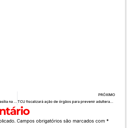
PRÓXIMO
Relembre as últimas participações do Minas Brasília na Copinha
TCU fiscalizará ação de órgãos para prevenir adulteração de bebidas
tário
licado.
Campos obrigatórios são marcados com
*