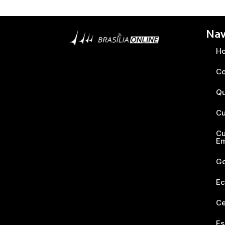
Nav
H
Co
Q
Cu
Cu
E
Go
Ec
Ce
Es