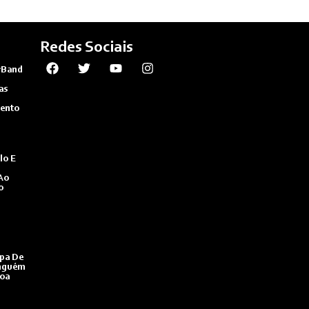
Redes Sociais
“Band
as
mento
lo É
Ao
o
apa De
inguém
noa