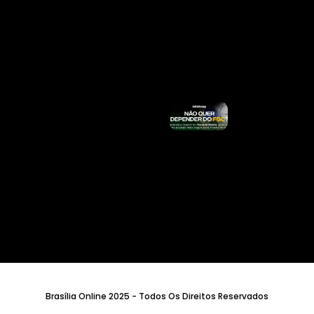
E Ativar
Proteção
Contra
Roubo E
Furto
Ler
Mais »
Taylor
Swift
Remove
Música
Usada
Em
Vídeo
Pela
Equipe
De
Trump
Ler
Mais
»
Brasília Online 2025 - Todos Os Direitos Reservados