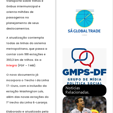
transporte sobre trilhos e
ônibus intermunicipal e
orienta milhões de
passageiros no
planejamento de seus
deslocamentos.
A atualização contempla
todas as linhas do sistema
metropolitano, que passa a
contar com 188 estações e
393,3 km de trilhos. Eis a
íntegra
(PDF – 1 MB).
O novo documento já
incorpora o Trecho I da Linha
17-Ouro, com a inclusão da
Noticias
estação Washington Luís,
Relacionadas.
além das novas estações do
1º trecho da Linha 6-Laranja.
Elaborado e atualizado pela