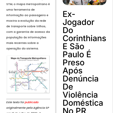
STM, o mapa metropolitano é
uma ferramenta de
Ex-
informação ao passageiro e
Jogador
mostra a evolução da rede
de transporte sobre trilhos,
Do
com a garantia de acesso da
Corinthians
população às informações
mais recentes sobre a
E São
operação do sistema.
Paulo É
Preso
Após
Denúncia
De
Violência
Doméstica
Este texto foi
publicado
originalmente pela Agência SP
No PR