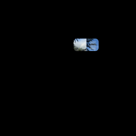
Renault:
“Não Era
Tão Eterno”
Ler Mais
»
Isabella
Arantes
Desabafa
Após
Perder
Filho
Com
Gabriel
Medina:
“Dias
Difíceis”
Ler
Mais »
Celular
Seguro:
Usuários
Podem
Cadastrar
Aparelho