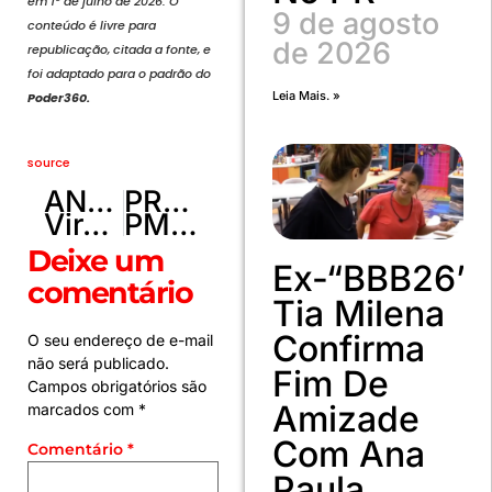
em 1º de julho de 2026. O
9 de agosto
conteúdo é livre para
de 2026
republicação, citada a fonte, e
foi adaptado para o padrão do
Leia Mais. »
Poder360.
source
ANTERIOR
PRÓXIMO
Virginia diz que cumprirá promessa e levará as filhas para assistir Brasil x Noruega
PMDF PRENDE DOIS INDIVÍDUOS POR PORTE ILEGAL DE ARMAS DE FOGO EM BRAZLÂNDIA
Deixe um
Ex-“BBB26”
comentário
Tia Milena
Confirma
O seu endereço de e-mail
não será publicado.
Fim De
Campos obrigatórios são
Amizade
marcados com
*
Com Ana
Comentário
*
Paula