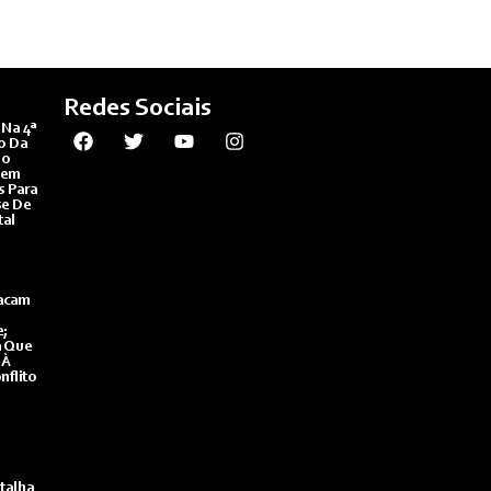
Redes Sociais
Na 4ª
o Da
Do
bem
s Para
se De
tal
tacam
;
a Que
 À
nflito
talha