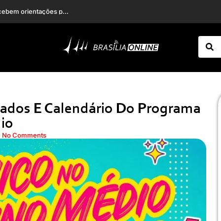
Esposa de Faustão detalha estado de saúde do apresentador após transplantes
PMDF apreende arma de fogo após ocorrência de violência doméstica em Ceilândia
tados E Calendário Do Programa
io
No Comments