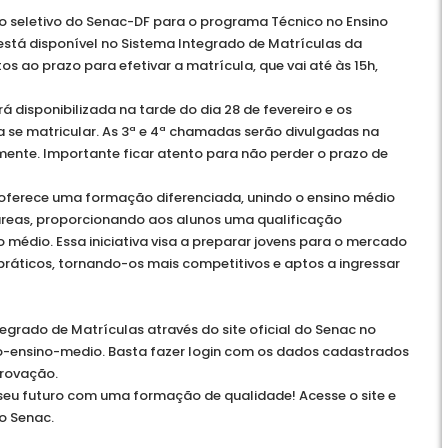
o seletivo do Senac-DF para o programa Técnico no Ensino
 está disponível no Sistema Integrado de Matrículas da
os ao prazo para efetivar a matrícula, que vai até às 15h,
disponibilizada na tarde do dia 28 de fevereiro e os
a se matricular. As 3ª e 4ª chamadas serão divulgadas na
amente. Importante ficar atento para não perder o prazo de
oferece uma formação diferenciada, unindo o ensino médio
áreas, proporcionando aos alunos uma qualificação
 médio. Essa iniciativa visa a preparar jovens para o mercado
ráticos, tornando-os mais competitivos e aptos a ingressar
grado de Matrículas através do site oficial do Senac no
no-ensino-medio. Basta fazer login com os dados cadastrados
provação.
 seu futuro com uma formação de qualidade! Acesse o site e
o Senac.