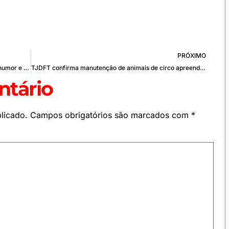
PRÓXIMO
Programação Cultural de Março vem com muito humor e destaque para o mês da mulher
TJDFT confirma manutenção de animais de circo apreendidos e nega ressarcimento ao zoológico — Tribunal de Justiça do Distrito Federal e dos Territórios
tário
licado.
Campos obrigatórios são marcados com
*