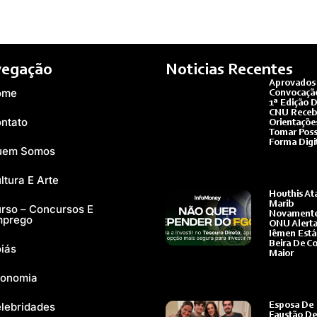
egação
Noticias Recentes
Aprovados 
ome
Convocaçã
1ª Edição 
CNU Rece
ntato
Orientaçõe
Tomar Pos
Forma Digi
uem Somos
Ler Mais »
ltura E Arte
Houthis A
Marib
rso – Concursos E
Novamente
mprego
ONU Alert
Iêmen Está
Beira De Co
iás
Maior
Ler Mais »
onomia
lebridades
Esposa De
Faustão De