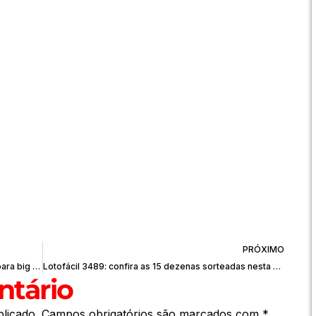
PRÓXIMO
Lula cria incentivos para datacenters e regras para big techs
Lotofácil 3489: confira as 15 dezenas sorteadas nesta quarta-feira (17)
tário
licado.
Campos obrigatórios são marcados com
*