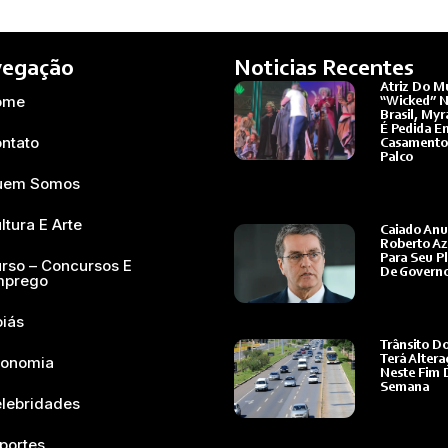
egação
Noticias Recentes
Atriz Do M
ome
“Wicked” 
Brasil, Myr
É Pedida E
ntato
Casamento
Palco
Ler Mais »
uem Somos
ltura E Arte
Caiado Anu
Roberto A
Para Seu P
rso – Concursos E
De Govern
mprego
Ler Mais »
iás
Trânsito D
onomia
Terá Altera
Neste Fim 
Semana
lebridades
Ler Mais »
portes