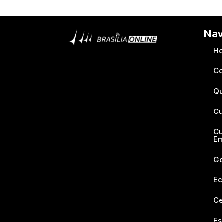
Nav
H
Co
Q
Cu
Cu
E
Go
Ec
Ce
Es