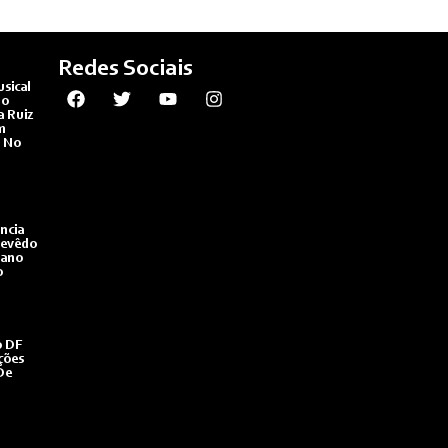
Redes Sociais
usical
No
a Ruiz
m
 No
ncia
zevêdo
lano
o
o DF
ções
De