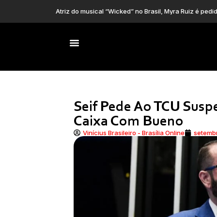
Caiado anuncia
Trânsito do DF terá alterações neste fim de semana
Seif Pede Ao TCU Susp
Caixa Com Bueno
Vinícius Brasileiro - Brasília Online
setembr