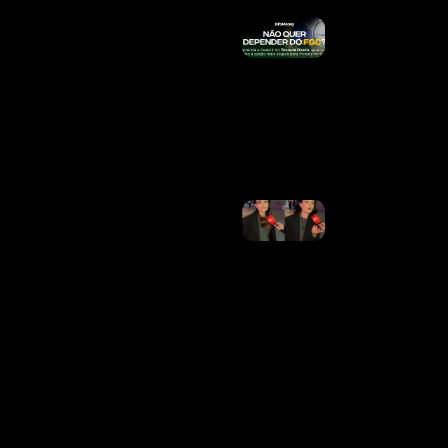
Por Que
Acidentes
Com
Entregadores
Do IFood
Podem
Custar R$
189 Milhões
Ao INSS
Ler Mais »
Larissa
Manoela
Vence
Mais
Uma
Batalha
Na
Justiça E
Anula
Contrato
Vitalício
Assinado
Pelos
Pais
Ler
Mais »