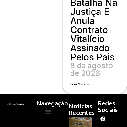
Batalha Na
Justiça E
Anula
Contrato
Vitalício
Assinado
Pelos Pais
8 de agosto
de 2026
Leia Mais. »
Navegação
Redes
Noticias
Sociais
Recentes
Carro
Quem Somos
Cultura E Arte
Curso – Concursos E Emprego
Capota
Em