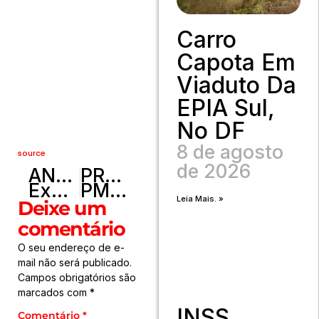
Carro
Capota Em
Viaduto Da
EPIA Sul,
No DF
8 de agosto
source
de 2026
ANTERIOR
PRÓXIMO
Exportação de produtos atingidos por tarifaço cai 22% em agosto
PMDF detém homem armado com faca após ameaças no Cruzeiro
Leia Mais. »
Deixe um
comentário
O seu endereço de e-
mail não será publicado.
Campos obrigatórios são
marcados com
*
INSS
Comentário
*