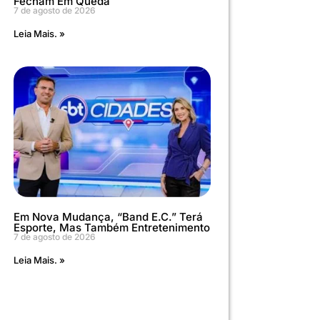
Fecham Em Queda
7 de agosto de 2026
Leia Mais. »
Em Nova Mudança, “Band E.C.” Terá
Esporte, Mas Também Entretenimento
7 de agosto de 2026
Leia Mais. »