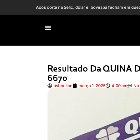
Após corte na Selic, dólar e Ibovespa fecham em que
Em nova mudança, “Band E.C.” terá esporte, mas ta
Resultado Da QUINA De
6670
bsbonline
março 1, 2025
4:00 am
No