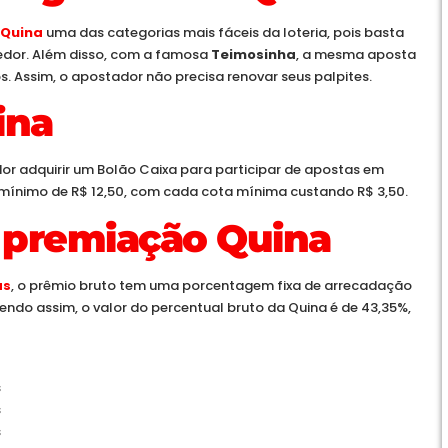
Quina
uma das categorias mais fáceis da loteria, pois basta
cedor. Além disso, com a famosa
Teimosinha
, a mesma aposta
os. Assim, o apostador não precisa renovar seus palpites.
ina
or adquirir um Bolão Caixa para participar de apostas em
mínimo de R$ 12,50, com cada cota mínima custando R$ 3,50.
a premiação Quina
as
, o prêmio bruto tem uma porcentagem fixa de arrecadação
Sendo assim, o valor do percentual bruto da Quina é de 43,35%,
s
s
s