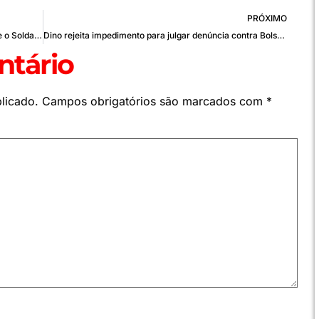
PRÓXIMO
Rafael “Soldado” Celestino: Superação no MMA e o Soldado Combat
Dino rejeita impedimento para julgar denúncia contra Bolsonaro
tário
licado.
Campos obrigatórios são marcados com
*