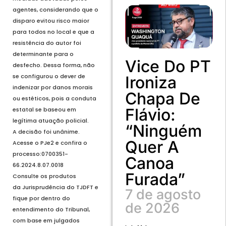
agentes, considerando que o
disparo evitou risco maior
para todos no local e que a
resistência do autor foi
determinante para o
Vice Do PT
desfecho. Dessa forma, não
se configurou o dever de
Ironiza
indenizar por danos morais
Chapa De
ou estéticos, pois a conduta
Flávio:
estatal se baseou em
legítima atuação policial.
“Ninguém
A decisão foi unânime.
Quer A
Acesse o PJe2 e confira o
processo:0700351-
Canoa
66.2024.8.07.0018
Furada”
Consulte os produtos
da Jurisprudência do TJDFT e
7 de agosto
fique por dentro do
de 2026
entendimento do Tribunal,
com base em julgados