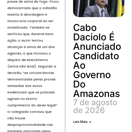
posse de arma de fogo. Ficou
demonstrado que o cidadão
resistiu à abordagem e
iniciou luta corporal ao ser
Cabo
imobilizado. Também se
Daciolo É
verificou que, durante essa
ação, o autor tentou
Anunciado
alcançar a arma de um dos
Candidato
agentes, o que motivou o
disparo de elastômetro
Ao
(arma não letal). Segundo a
Governo
decisão, “as circunstâncias
demonstradas pelas provas
Do
anexadas aos autos
Amazonas
evidenciam que os policiais
agiram no estrito
7 de agosto
cumprimento do dever legal”.
de 2026
O colegiado concluiu que
não houve
Leia Mais. »
desproporcionalidade nas
medidas adotadas pelos