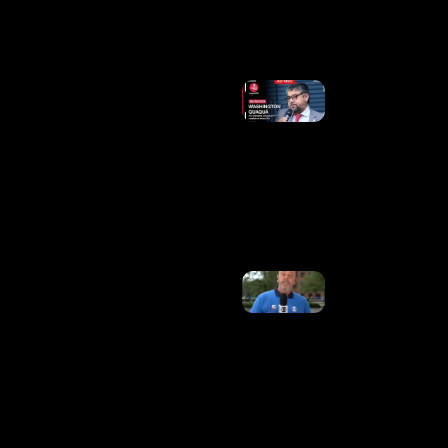
Ler Mais
»
Vice Do
PT Ironiza
Chapa De
Flávio:
“Ninguém
Quer A
Canoa
Furada”
Ler
Mais »
Após
Passar Mal
Na Copa,
Alex
Escobar É
Submetido
A Cirurgia
Para
Retirada
De Tumor
Ler Mais
»