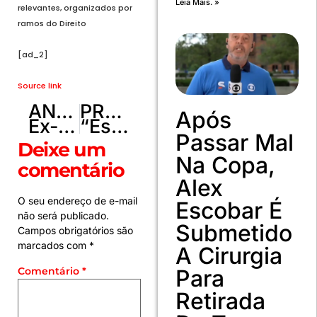
Leia Mais. »
relevantes, organizados por
ramos do Direito
[ad_2]
Source link
ANTERIOR
PRÓXIMO
Após
Ex-estagiária é condenada por denúncia falsa de assédio sexual — Tribunal de Justiça do Distrito Federal e dos Territórios
“Estou muito feliz no Tribunal. É um Tribunal de excelência”, destaca o Desembargador Leonardo Roscoe Bessa — Tribunal de Justiça do Distrito Federal e dos Territórios
Passar Mal
Deixe um
Na Copa,
comentário
Alex
O seu endereço de e-mail
Escobar É
não será publicado.
Submetido
Campos obrigatórios são
marcados com
*
A Cirurgia
Para
Comentário
*
Retirada