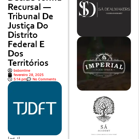
Recursal —
Tribunal De
Justiça Do
Distrito
Federal E
Dos
Territórios
bsbonline
fevereiro 28, 2025
5:14 pm
No Comments
[ad_1]