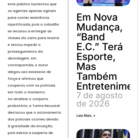
ente público sustentou que
os agentes apenas agiram
Em Nova
para conter resistência
Mudança,
injustificada, pois o cidadão
se recusou a entregar as
“Band
chaves do carro para revista
E.C.” Terá
e tentou impedir o
prosseguimento da
Esporte,
abordagem. Em
Mas
contrapartida, o autor
alegou uso excessivo de
Também
força e afirmou que
Entretenimen
cooperou com os policiais
em todo o momento.
7 de agosto
Ao analisar o conjunto
de 2026
probatório, a Turma Recursal
destacou que o acionamento
Leia Mais. »
dos policiais ocorreu devido
à gravidade da situação,
pois existia a suspeita de