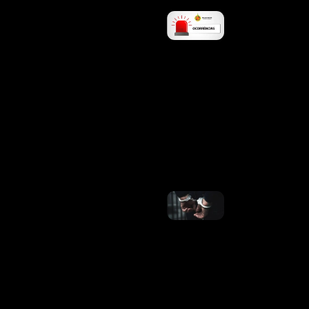
PMDF
Prende
Mulher
Por
Furto E
Resgata
Filhote
Vítima
De
Maus-
Tratos
No
Cruzeiro
Ler
Mais »
PCDF
Deflagra
Operação
Para
Desarticular
Grupo
Especializado
No Golpe Do
Falso
Advogado
Ler Mais »