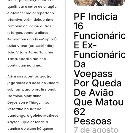
Jean Pyerre, peça capaz de
qualificar o setor de criação
PF Indicia
e oferecer maior repertório
ofensivo. Além dele, o time
16
também anunciou outros 15
Funcionários
reforços, como Wallace
Pernambucano (ex-Capital),
E Ex-
Euller Viana (ex-Ceilândia),
Funcionários
Júlio Vitor e Fábio Sanches.
Tarta, Apodi e Netinho
Da
continuam no time.
Voepass
Além disso, outros quatro
Por Queda
jogadores da base do Jacaré
De Avião
subiram para o profissional:
Carmino, Montanha,
Que Matou
Deyverson e Thiaguinho.
62
Veterano no futebol
candango, o goleiro Matheus
Pessoas
Kayser – que defende a
7 de agosto
camisa do clube há quase