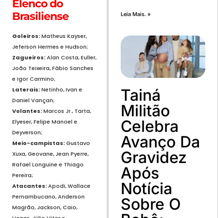
Elenco do
Brasiliense
Leia Mais. »
Goleiros:
Matheus Kayser,
Jeferson Hermes e Hudson;
Zagueiros:
Alan Costa, Euller,
João Teixeira, Fábio Sanches
e Igor Carmino;
Laterais:
Netinho, Ivan e
Tainá
Daniel Vançan;
Militão
Volantes:
Marcos Jr., Tarta,
Celebra
Elyeser, Felipe Manoel e
Deyverson;
Avanço Da
Meio-campistas:
Gustavo
Gravidez
Xuxa, Geovane, Jean Pyerre,
Rafael Longuine e Thiago
Após
Pereira;
Notícia
Atacantes:
Apodi, Wallace
Pernambucano, Anderson
Sobre O
Magrão, Jackson, Caio,
Hones, Júlio Vitor e