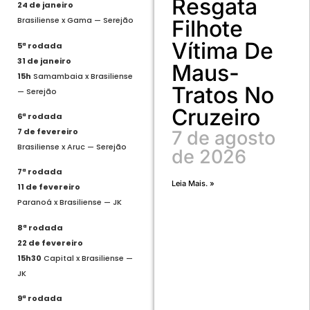
Resgata
24 de janeiro
Brasiliense x Gama — Serejão
Filhote
Vítima De
5ª rodada
31 de janeiro
Maus-
15h
Samambaia x Brasiliense
Tratos No
— Serejão
Cruzeiro
6ª rodada
7 de fevereiro
7 de agosto
Brasiliense x Aruc — Serejão
de 2026
7ª rodada
Leia Mais. »
11 de fevereiro
Paranoá x Brasiliense — JK
8ª rodada
22 de fevereiro
15h30
Capital x Brasiliense —
JK
9ª rodada