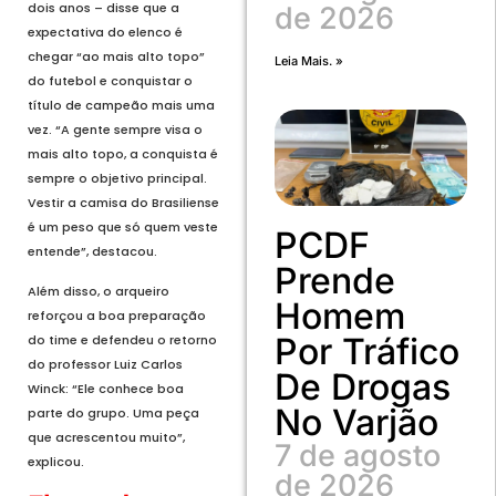
dois anos – disse que a
de 2026
expectativa do elenco é
chegar “ao mais alto topo”
Leia Mais. »
do futebol e conquistar o
título de campeão mais uma
vez. “A gente sempre visa o
mais alto topo, a conquista é
sempre o objetivo principal.
Vestir a camisa do Brasiliense
é um peso que só quem veste
PCDF
entende”, destacou.
Prende
Além disso, o arqueiro
Homem
reforçou a boa preparação
Por Tráfico
do time e defendeu o retorno
do professor Luiz Carlos
De Drogas
Winck: “Ele conhece boa
No Varjão
parte do grupo. Uma peça
que acrescentou muito”,
7 de agosto
explicou.
de 2026