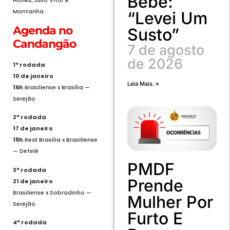
Bebê:
Montanha.
“Levei Um
Agenda no
Susto”
Candangão
7 de agosto
de 2026
1ª rodada
10 de janeiro
Leia Mais. »
16h
Brasiliense x Brasília —
Serejão
2ª rodada
17 de janeiro
15h
Real Brasília x Brasiliense
— Defelê
PMDF
3ª rodada
Prende
21 de janeiro
Brasiliense x Sobradinho —
Mulher Por
Serejão
Furto E
4ª rodada