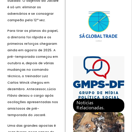
ousado. O objetivo do Jacaré
é só um: eliminar os
adversários e se consagrar
campeão pela 12ª vez.
Para tirar os planos do papel,
a diretoria foi rápida e os
primeiros reforços chegaram
ainda em agosto de 2025. A
pré-temporada começou em
outubro e, depois de várias
mudanças no comando
técnico, o treinador Luiz
Carlos Winck chegou em
dezembro. Antecessor, Lúcio
Flávio deixou o cargo após
oscilações apresentadas nos
Noticias
Relacionadas.
amistosos de pré-
temporada do Jacaré.
Uma das grandes apostas é