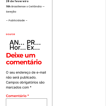
28 de fevereiro
16h
Brasiliense x Ceilândia —
Serejão
– Publicidade –
source
ANTERIOR
PRÓXIMO
Horóscopo de hoje, 10/01/2026 – Previsões para todos os signos
Exposição de Tarsila no Palácio dos Bandeirantes ganha novo quadro
Deixe um
comentário
O seu endereço de e-mail
não será publicado.
Campos obrigatórios são
marcados com
*
Comentário
*