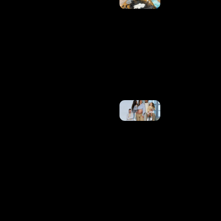
Homem
Por
Tráfico
De
Drogas
No
Varjão
Ler
Mais
»
Tainá
Militão
Celebra
Avanço
Da
Gravidez
Após
Notícia
Sobre O
Bebê:
“Levei
Um
Susto”
Ler
Mais »