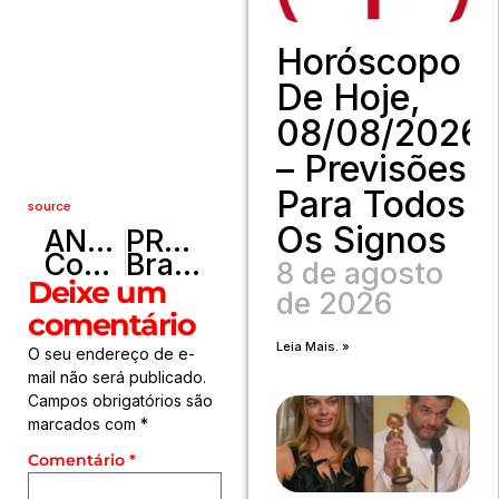
Horóscopo
De Hoje,
08/08/2026
– Previsões
Para Todos
source
Os Signos
ANTERIOR
PRÓXIMO
Confira o resultado da Quina do concurso 6788 desta quinta (31)
Brasileiros receberão desconto na conta de luz de agosto; Confira essa novidade!
8 de agosto
Deixe um
de 2026
comentário
Leia Mais. »
O seu endereço de e-
mail não será publicado.
Campos obrigatórios são
marcados com
*
Comentário
*