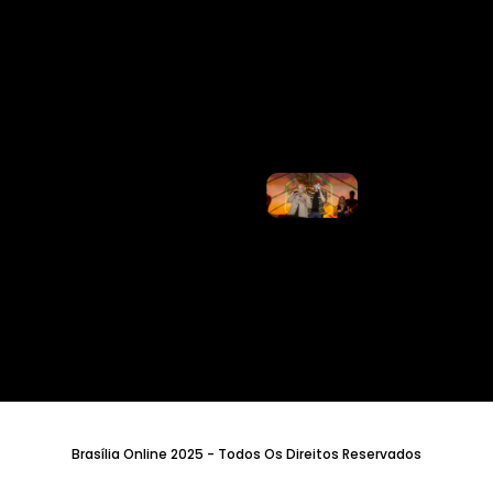
Após
Decisão Da
Justiça Na
Disputa
Contra Ex-
Empresários
Ler Mais
»
Justiça
Obriga
Matheus E
Kauan A
Depositar
20% De
Receitas A
Ex-
Empresários
E Restringe
Avião
Ler Mais
»
Brasília Online 2025 - Todos Os Direitos Reservados