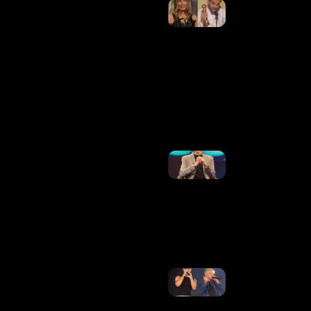
Elogio Da
Barbie!
Wagner
Moura
Revela
Reação Da
Esposa A
Comentário
De Margot
Robbie
Ler Mais
»
Luís Roberto
Retorna Às
Transmissões
Na TV Globo
Após
Tratamento
Contra O
Câncer
Ler Mais »
Matheus,
Dupla De
Kauan, Se
Manifesta