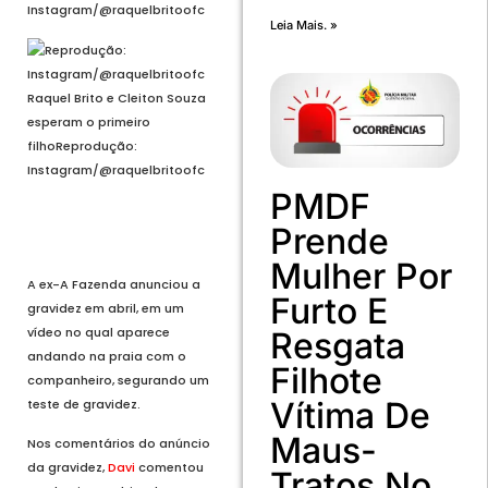
Instagram/@raquelbritoofc
Leia Mais. »
Raquel Brito e Cleiton Souza
esperam o primeiro
filho
Reprodução:
Instagram/@raquelbritoofc
PMDF
Voltar
Prende
Próximo
Mulher Por
A ex-A Fazenda anunciou a
Furto E
gravidez em abril, em um
vídeo no qual aparece
Resgata
andando na praia com o
Filhote
companheiro, segurando um
Vítima De
teste de gravidez.
Maus-
Nos comentários do anúncio
da gravidez,
Davi
comentou
Tratos No