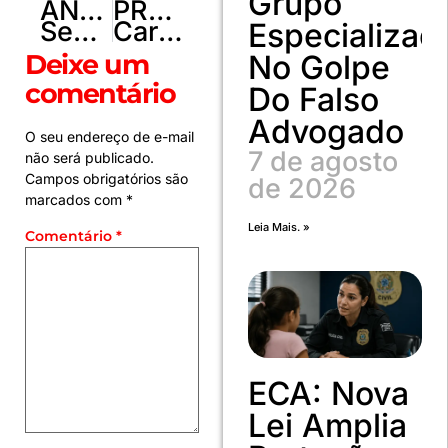
Grupo
ANTERIOR
PRÓXIMO
Senado conquista selo de sustentabilidade pelo 7º ano seguido
Carro colide contra mureta de proteção na BR-020, em Sobradinho/DF
Especializad
Deixe um
No Golpe
comentário
Do Falso
Advogado
O seu endereço de e-mail
7 de agosto
não será publicado.
Campos obrigatórios são
de 2026
marcados com
*
Leia Mais. »
Comentário
*
ECA: Nova
Lei Amplia