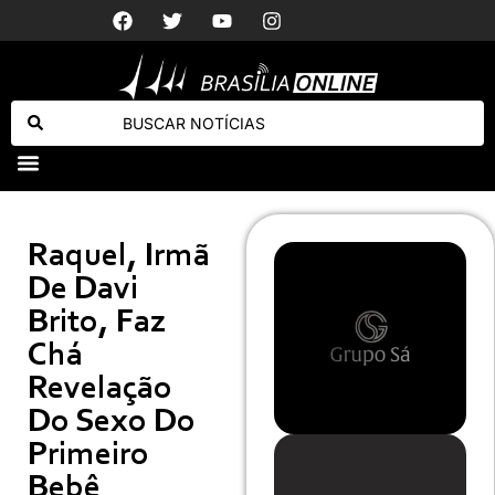
PMDF prend
PCDF deflagra operação para desarticular grupo especializado no golpe do falso advogado
ECA: nova lei amplia proteção de crianças e adolescentes e reforça combate a crimes sexuais online
Raquel, Irmã
De Davi
Brito, Faz
Chá
Revelação
Do Sexo Do
Primeiro
Bebê