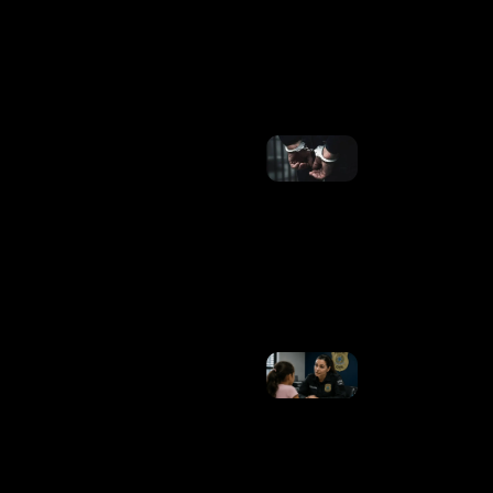
Tratos
No
Cruzeiro
Ler
Mais »
PCDF
Deflagra
Operação
Para
Desarticular
Grupo
Especializado
No Golpe Do
Falso
Advogado
Ler Mais »
ECA: Nova
Lei Amplia
Proteção De
Crianças E
Adolescentes
E Reforça
Combate A
Crimes
Sexuais