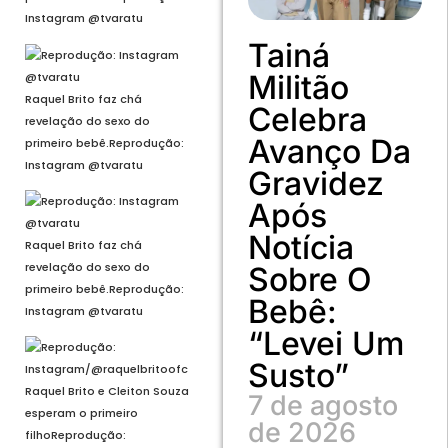
Instagram @tvaratu
Tainá
Militão
Raquel Brito faz chá
Celebra
revelação do sexo do
Avanço Da
primeiro bebê.
Reprodução:
Instagram @tvaratu
Gravidez
Após
Notícia
Raquel Brito faz chá
revelação do sexo do
Sobre O
primeiro bebê.
Reprodução:
Bebê:
Instagram @tvaratu
“Levei Um
Susto”
Raquel Brito e Cleiton Souza
7 de agosto
esperam o primeiro
de 2026
filho
Reprodução: