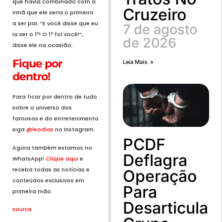
que havia combinado com a
Cruzeiro
irmã que ele seria o primeiro
a ser pai. “E você disse que eu
7 de agosto
ia ser o 1º! O 1º foi você!”,
de 2026
disse ele na ocasião.
Fique por
Leia Mais. »
dentro!
Para ficar por dentro de tudo
sobre o universo dos
famosos e do entretenimento
siga
@leodias
no Instagram.
PCDF
Agora também estamos no
Deflagra
WhatsApp!
Clique aqui
e
receba todas as notícias e
Operação
conteúdos exclusivos em
Para
primeira mão.
Desarticular
source