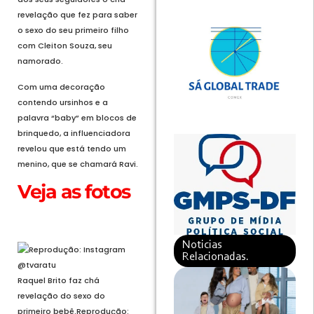
revelação que fez para saber
o sexo do seu primeiro filho
com Cleiton Souza, seu
namorado.
Com uma decoração
contendo ursinhos e a
palavra “baby” em blocos de
brinquedo, a influenciadora
revelou que está tendo um
menino, que se chamará Ravi.
Veja as fotos
Abrir em tela cheia
Noticias
Relacionadas.
Raquel Brito faz chá
revelação do sexo do
primeiro bebê.
Reprodução: