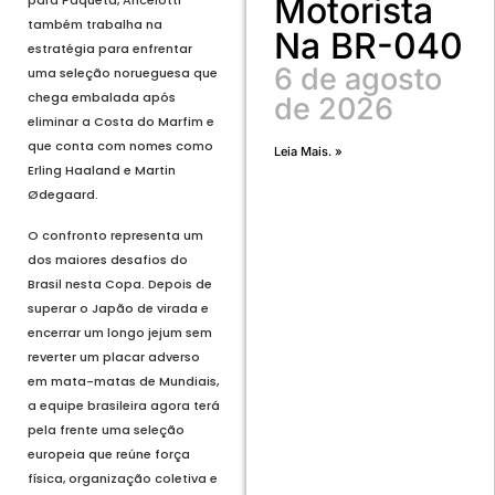
Motorista
para Paquetá, Ancelotti
também trabalha na
Na BR-040
estratégia para enfrentar
6 de agosto
uma seleção norueguesa que
chega embalada após
de 2026
eliminar a Costa do Marfim e
que conta com nomes como
Leia Mais. »
Erling Haaland e Martin
Ødegaard.
O confronto representa um
dos maiores desafios do
Brasil nesta Copa. Depois de
superar o Japão de virada e
encerrar um longo jejum sem
reverter um placar adverso
em mata-matas de Mundiais,
a equipe brasileira agora terá
pela frente uma seleção
europeia que reúne força
física, organização coletiva e