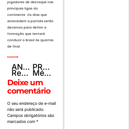
jogadores de destaque nas
principais ligas do
continente. Os dias que
antecedem a partida serão
decisivos para definir a
formação que tentará
conduzir o Brasil às quartas
de final.
source
ANTERIOR
PRÓXIMO
Resultado da Loteria dos Sonhos de hoje 02/07: Veja os números sorteados às 15h45
México faz remada viking com máscaras de Haaland após classificação
Deixe um
comentário
O seu endereço de e-mail
não será publicado.
Campos obrigatórios são
marcados com
*