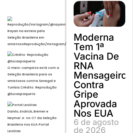
Abrir em tela cheia
Rayan na estreia pela
Moderna
Seleção Brasileira em
Tem 1ª
amistoso
Reprodução/Instagram/@rayann
Vacina De
RNA
O meio-campista está com a
Mensageiro
Seleção Brasileira para os
amistosos contra Senegal e
Contra
Tunísia.
Crédito: Reprodução
Gripe
@lucaspaqueta
Aprovada
Nos EUA
Danilo, Endrick, Bremer e
Neymar Jr. no CT da Seleção
6 de agosto
Brasileira nos EUA.
Portal
de 2026
LeoDias