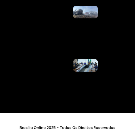
Acidente
Com
Incêndio
Mata
Motorista
Na BR-
040
Ler
Mais »
Liberdade
De
Expressão
Tem
Limite,
Diz Lula
Sobre
Redes
Sociais
Ler
Mais »
Brasília Online 2025 - Todos Os Direitos Reservados