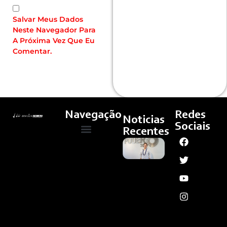
Salvar Meus Dados
Neste Navegador Para
A Próxima Vez Que Eu
Comentar.
Navegação
Redes
Noticias
Sociais
Recentes
Governo
Quem Somos
Cultura E Arte
Curso – Concursos E Emprego
Lula
Articula
Rede
Contra
Violência
Com
Paraguai
E
Argentina
Ler
Mais »