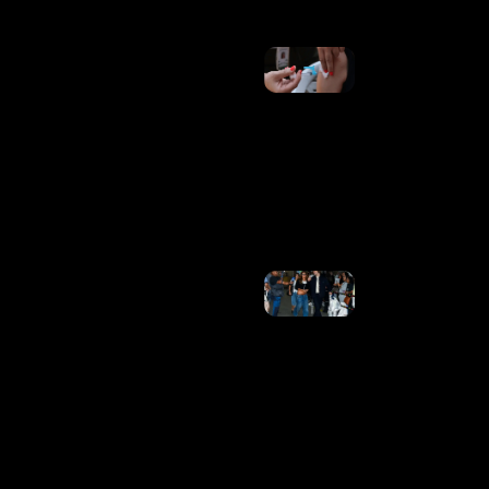
Moderna
Tem 1ª
Vacina De
RNA
Mensageiro
Contra
Gripe
Aprovada
Nos EUA
Ler Mais
»
Após
Temporada
Histórica,
Lucas
Pinheiro
Compartilha
Momentos
De Férias
Com
Isadora Cruz
Ler Mais
»