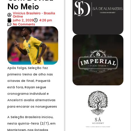
No Meio
Vinícius Brasileiro - Brasília
Online
julho 2, 2026
4:26 pm
No Comments
Após folga, Seleção faz
primeiro treino de olho nas
oitavas de final; Paquetá
está fora, Rayan segue
cronograma individual e
Ancelotti avalia alternativas
para encarar os noruegueses
A Seleção Brasileira iniciou,
nesta quinta-feira (2/7), em
Morristown, nos Estados