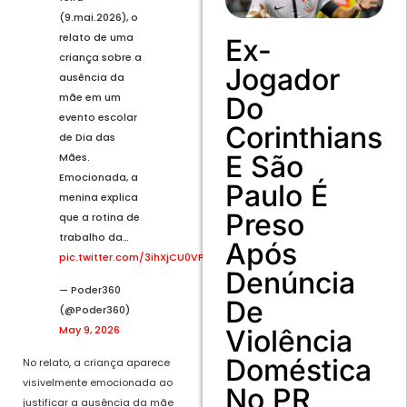
(9.mai.2026), o
relato de uma
Ex-
criança sobre a
Jogador
ausência da
mãe em um
Do
evento escolar
Corinthians
de Dia das
E São
Mães.
Emocionada, a
Paulo É
menina explica
Preso
que a rotina de
trabalho da…
Após
pic.twitter.com/3ihXjCU0VP
Denúncia
— Poder360
De
(@Poder360)
May 9, 2026
Violência
Doméstica
No relato, a criança aparece
visivelmente emocionada ao
No PR
justificar a ausência da mãe