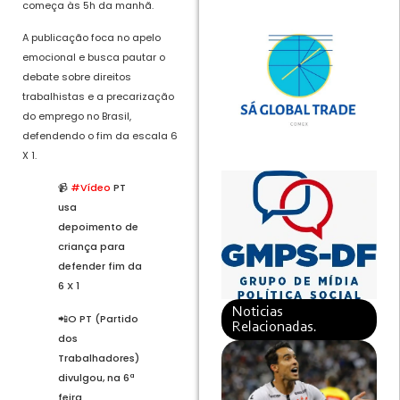
começa às 5h da manhã.
A publicação foca no apelo
emocional e busca pautar o
debate sobre direitos
trabalhistas e a precarização
do emprego no Brasil,
defendendo o fim da escala 6
X 1.
📹
#Vídeo
PT
usa
depoimento de
criança para
defender fim da
6 X 1
Noticias
📲O PT (Partido
Relacionadas.
dos
Trabalhadores)
divulgou, na 6ª
feira