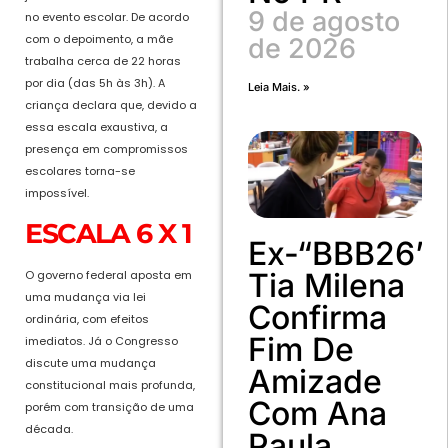
9 de agosto
no evento escolar. De acordo
com o depoimento, a mãe
de 2026
trabalha cerca de 22 horas
por dia (das 5h às 3h). A
Leia Mais. »
criança declara que, devido a
essa escala exaustiva, a
presença em compromissos
escolares torna-se
impossível.
ESCALA 6 X 1
Ex-“BBB26”
Tia Milena
O governo federal aposta em
uma mudança via lei
Confirma
ordinária, com efeitos
Fim De
imediatos. Já o Congresso
discute uma mudança
Amizade
constitucional mais profunda,
Com Ana
porém com transição de uma
década.
Paula