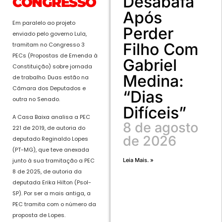
Desabafa
CONGRESSO
Após
Em paralelo ao projeto
Perder
enviado pelo governo Lula,
Filho Com
tramitam no Congresso 3
PECs (Propostas de Emenda à
Gabriel
Constituição) sobre jornada
Medina:
de trabalho. Duas estão na
Câmara dos Deputados e
“Dias
outra no Senado.
Difíceis”
A Casa Baixa analisa a PEC
8 de agosto
221 de 2019, de autoria do
de 2026
deputado Reginaldo Lopes
(PT-MG), que teve anexada
Leia Mais. »
junto à sua tramitação a PEC
8 de 2025, de autoria da
deputada Erika Hilton (Psol-
SP). Por ser a mais antiga, a
PEC tramita com o número da
proposta de Lopes.