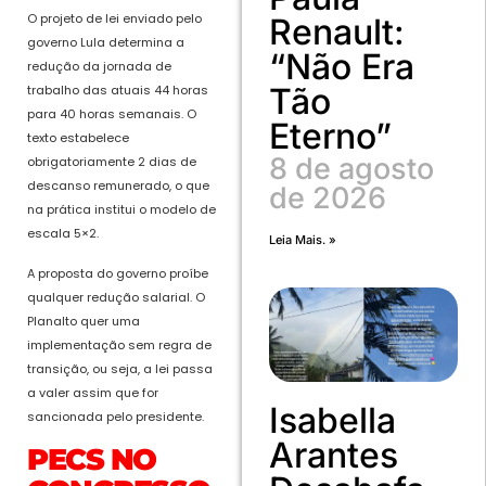
O projeto de lei enviado pelo
Renault:
governo Lula determina a
“Não Era
redução da jornada de
Tão
trabalho das atuais 44 horas
para 40 horas semanais. O
Eterno”
texto estabelece
8 de agosto
obrigatoriamente 2 dias de
descanso remunerado, o que
de 2026
na prática institui o modelo de
escala 5×2.
Leia Mais. »
A proposta do governo proíbe
qualquer redução salarial. O
Planalto quer uma
implementação sem regra de
transição, ou seja, a lei passa
a valer assim que for
Isabella
sancionada pelo presidente.
Arantes
PECS NO