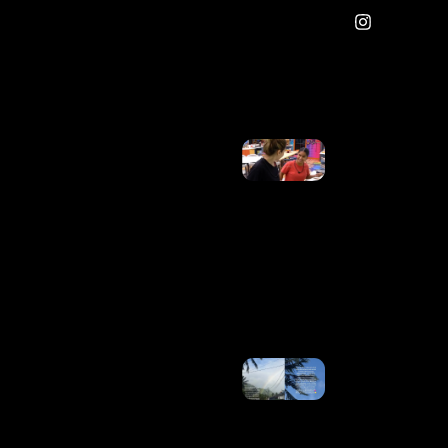
De
Violência
Doméstica
No PR
Ler Mais
»
Ex-“BBB26”
Tia Milena
Confirma
Fim De
Amizade
Com Ana
Paula
Renault:
“Não Era
Tão Eterno”
Ler Mais
»
Isabella
Arantes
Desabafa
Após
Perder
Filho