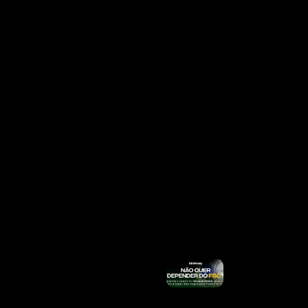
Com
Gabriel
Medina:
“Dias
Difíceis”
Ler
Mais »
Celular
Seguro:
Usuários
Podem
Cadastrar
Aparelho
E Ativar
Proteção
Contra
Roubo E
Furto
Ler
Mais »
Taylor
Swift
Remove
Música
Usada