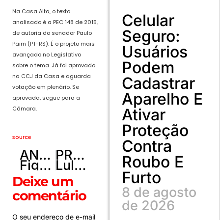
Na Casa Alta, o texto
Celular
analisado é a PEC 148 de 2015,
Seguro:
de autoria do senador Paulo
Paim (PT-RS). É o projeto mais
Usuários
avançado no Legislativo
Podem
sobre o tema. Já foi aprovado
na CCJ da Casa e aguarda
Cadastrar
votação em plenário. Se
Aparelho E
aprovada, segue para a
Câmara.
Ativar
Proteção
source
Contra
ANTERIOR
PRÓXIMO
Roubo E
Figura reservada de Barretos, presidente enaltece Votuporanga International Rodeo:
Lula exalta “frango nordestino” ao receber aves na Granja do Torto
Furto
Deixe um
8 de agosto
comentário
de 2026
O seu endereço de e-mail