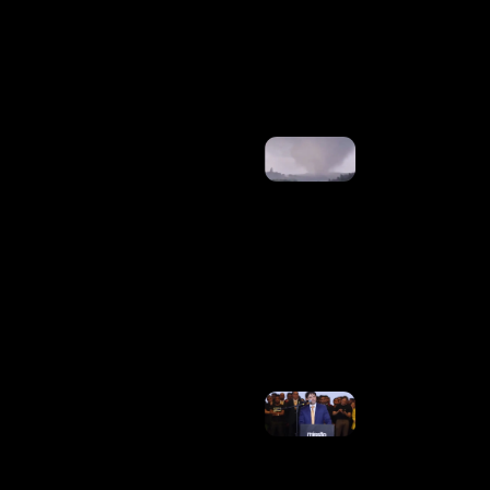
“corrupto
E
Criminoso”
Ler Mais
»
Tornado
Atinge
Cidade Do
Paraná E
Deixa
Casas
Destruídas
E
Moradores
Sem
Energia
Ler Mais
»
Renan
Santos
Diz
Sofrer
Ameaças
Após