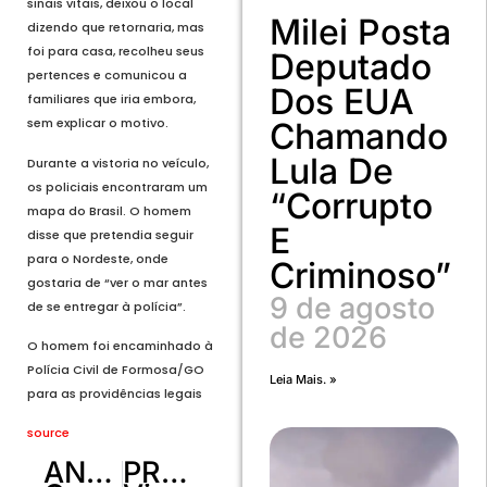
sinais vitais, deixou o local
Milei Posta
dizendo que retornaria, mas
foi para casa, recolheu seus
Deputado
pertences e comunicou a
Dos EUA
familiares que iria embora,
sem explicar o motivo.
Chamando
Lula De
Durante a vistoria no veículo,
os policiais encontraram um
“corrupto
mapa do Brasil. O homem
E
disse que pretendia seguir
para o Nordeste, onde
Criminoso”
gostaria de “ver o mar antes
9 de agosto
de se entregar à polícia”.
de 2026
O homem foi encaminhado à
Polícia Civil de Formosa/GO
Leia Mais. »
para as providências legais
source
ANTERIOR
PRÓXIMO