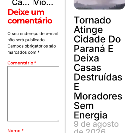
Campanha de Vacinação Antirrábica 2025 começa nesta segunda feira em Formosa
Violência contra a mulher é responsabilidade de todos, diz Janja
Deixe um
Tornado
comentário
Atinge
O seu endereço de e-mail
Cidade Do
não será publicado.
Paraná E
Campos obrigatórios são
marcados com
*
Deixa
Comentário
*
Casas
Destruídas
E
Moradores
Sem
Energia
9 de agosto
de 2026
Nome
*