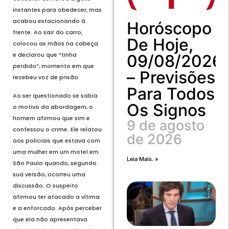
instantes para obedecer, mas
acabou estacionando à
Horóscopo
frente. Ao sair do carro,
De Hoje,
colocou as mãos na cabeça
e declarou que “tinha
09/08/2026
perdido”, momento em que
– Previsões
recebeu voz de prisão.
Para Todos
Ao ser questionado se sabia
Os Signos
o motivo da abordagem, o
homem afirmou que sim e
9 de agosto
confessou o crime. Ele relatou
de 2026
aos policiais que estava com
uma mulher em um motel em
Leia Mais. »
São Paulo quando, segundo
sua versão, ocorreu uma
discussão. O suspeito
afirmou ter atacado a vítima
e a enforcado. Após perceber
que ela não apresentava