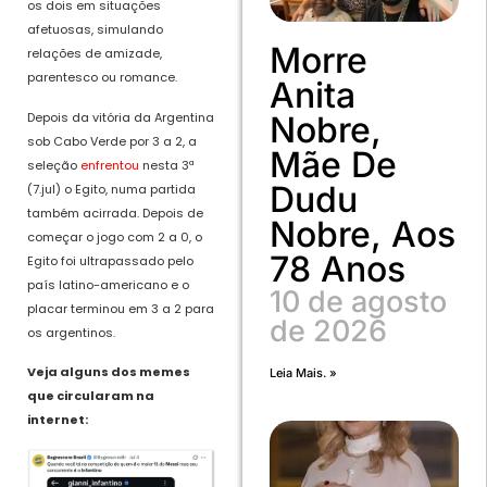
os dois em situações
afetuosas, simulando
Morre
relações de amizade,
parentesco ou romance.
Anita
Depois da vitória da Argentina
Nobre,
sob Cabo Verde por 3 a 2, a
Mãe De
seleção
enfrentou
nesta 3ª
Dudu
(7.jul) o Egito, numa partida
também acirrada. Depois de
Nobre, Aos
começar o jogo com 2 a 0, o
78 Anos
Egito foi ultrapassado pelo
país latino-americano e o
10 de agosto
placar terminou em 3 a 2 para
de 2026
os argentinos.
Veja alguns dos memes
Leia Mais. »
que circularam na
internet: