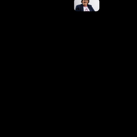
No 20º
Aniversário
Da Lei
Maria Da
Penha, Ex-
Marido Da
Mulher
Que
Inspirou
Legislação
É Preso
Ler Mais
»
Concurso
Da
Prefeitura
De
Marialva-
PR Abre
Inscrições
Nesta
Segunda
(10): São
Mais De
40 Vagas
E Salários
Acima De
R$ 6 Mil