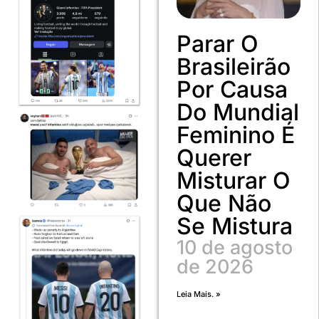
Parar O
Brasileirão
Por Causa
Do Mundial
Feminino É
Querer
Misturar O
Que Não
Se Mistura
10 de agosto
de 2026
Leia Mais. »