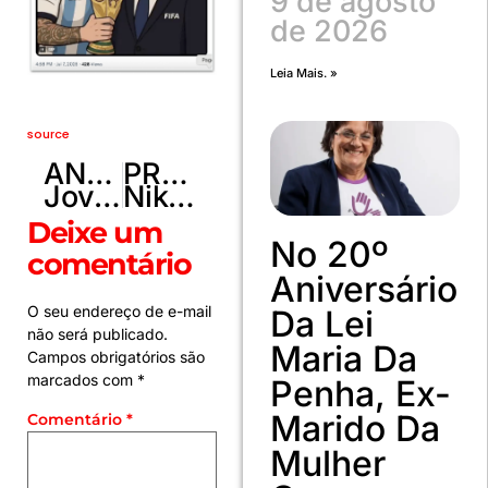
9 de agosto
de 2026
Leia Mais. »
source
ANTERIOR
PRÓXIMO
Jovem entra em carro de desconhecido para fugir de briga e atropela grupo em São Paulo
Nikolas Ferreira lidera ranking de relevância nas redes sociais
Deixe um
No 20º
comentário
Aniversário
O seu endereço de e-mail
Da Lei
não será publicado.
Maria Da
Campos obrigatórios são
marcados com
*
Penha, Ex-
Marido Da
Comentário
*
Mulher