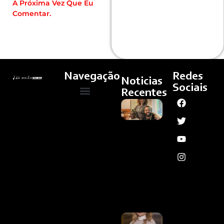
A Próxima Vez Que Eu
Comentar.
Navegação
Redes
Noticias
Sociais
Recentes
Morre
Quem Somos
Cultura E Arte
Curso – Concursos E Emprego
Anita
Nobre,
Mãe
De
Dudu
Nobre,
Aos 78
Anos
Ler
Mais
»
Parar O
Brasileirão