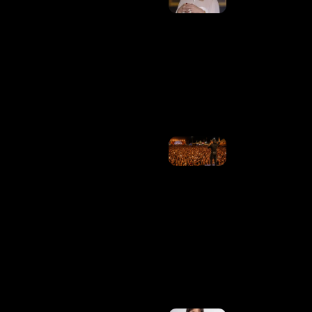
Por Causa
Do
Mundial
Feminino
É Querer
Misturar O
Que Não
Se Mistura
Ler
Mais »
Os
Artistas
Se
Justificam
Sobre Os
Cachês
Altos Que
Levaram
À Crise
Dos
Shows. E
Agora?
Ler
Mais »