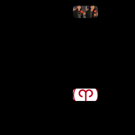
Larissa
Manoela
Vence
Mais
Uma
Batalha
Na
Justiça E
Anula
Contrato
Vitalício
Assinado
Pelos
Pais
Ler
Mais »
Horóscopo
De Hoje,
08/08/2026
– Previsões
Para Todos
Os Signos
Ler Mais
»