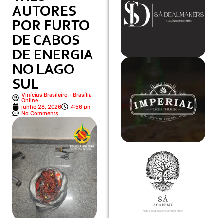
AUTORES
POR FURTO
DE CABOS
DE ENERGIA
NO LAGO
SUL
Vinícius Brasileiro - Brasília
Online
junho 28, 2026
4:56 pm
No Comments