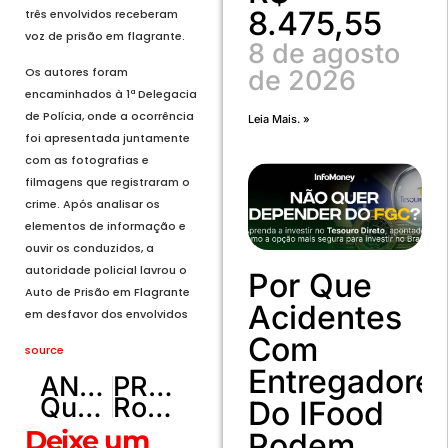
8.475,55
três envolvidos receberam
voz de prisão em flagrante.
8 de agosto
Os autores foram
de 2026
encaminhados à 1ª Delegacia
de Polícia, onde a ocorrência
Leia Mais. »
foi apresentada juntamente
com as fotografias e
filmagens que registraram o
crime. Após analisar os
elementos de informação e
ouvir os conduzidos, a
autoridade policial lavrou o
Por Que
Auto de Prisão em Flagrante
Acidentes
em desfavor dos envolvidos
Com
source
Entregadore
ANTERIOR
PRÓXIMO
Queda de helicóptero mata 14 pessoas na Arábia Saudita
Ronnie Von vai celebrar com Patrícia Poeta os seus 60 anos de carreira
Do IFood
Deixe um
Podem