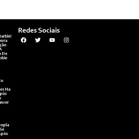
Redes Sociais
arbie!
oura
ção
A
o De
bbie
to
es Na
Após
o
âncer
Dupla
Se
Após