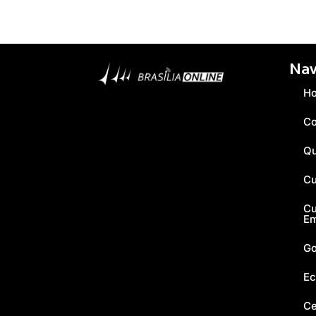
Nav
H
Co
Q
Cu
Cu
E
Go
Ec
Ce