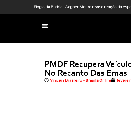
Luís Roberto re
PMDF Recupera Veícul
No Recanto Das Emas
Vinícius Brasileiro - Brasília Online
feverei