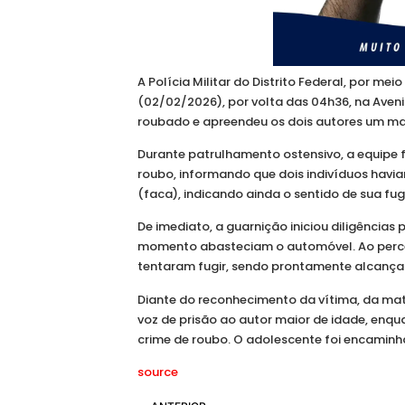
A Polícia Militar do Distrito Federal, por m
(02/02/2026), por volta das 04h36, na Aveni
roubado e apreendeu os dois autores um ma
Durante patrulhamento ostensivo, a equipe f
roubo, informando que dois indivíduos hav
(faca), indicando ainda o sentido de sua fug
De imediato, a guarnição iniciou diligências 
momento abasteciam o automóvel. Ao perceb
tentaram fugir, sendo prontamente alcançad
Diante do reconhecimento da vítima, da mate
voz de prisão ao autor maior de idade, enqu
crime de roubo. O adolescente foi encaminha
source