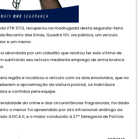
eio da VTR 3712, recuperou na madrugada desta segunda-feira
da Recanto das Emas, Quadra 101, via pública, um veículo
ior e um menor.
oi abordada por um cidadão que relatou ter sido vítima de
iam subtraído seu veículo mediante emprego de arma branca
a.
pela região e localizou o veículo com os dois envolvidos, que no
erem a aproximação da viatura policial, os indivíduos
os e contidos pela equipe.
rialidade do crime e das circunstâncias flagranciais, foi dada
anto o menor foi apreendido por ato infracional análogo ao
do à DCA II, e o maior conduzido à 27ª Delegacia de Polícia.