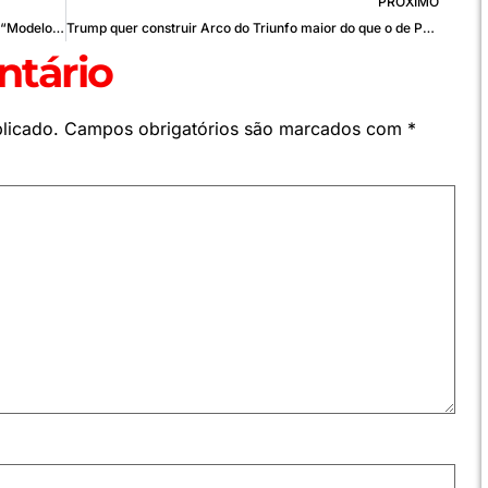
PRÓXIMO
Marina Sena ataca Jonas após treta no “BBB26”: “Modelo falido de homem”
Trump quer construir Arco do Triunfo maior do que o de Paris
tário
licado.
Campos obrigatórios são marcados com
*