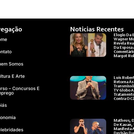
egação
Noticias Recentes
Elogio Da B
ome
Wagner M
Revela Rea
Da Esposa 
ntato
Comentári
Margot Ro
Ler Mais »
uem Somos
ltura E Arte
Luís Rober
Retorna Às
Transmissõ
rso – Concursos E
TV Globo 
mprego
Tratament
Contra O C
iás
Ler Mais »
onomia
Matheus, 
De Kauan, 
lebridades
Manifesta 
Decisão Da